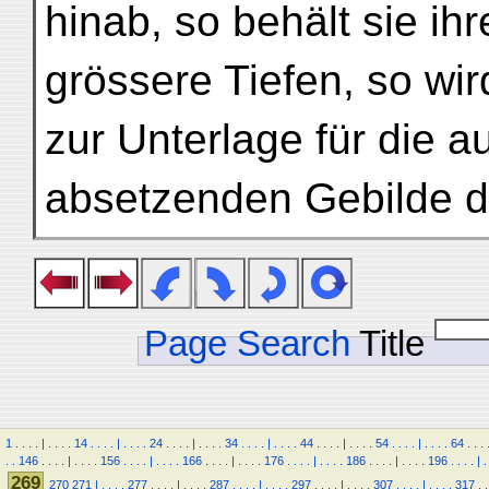
hinab, so behält sie ihr
grössere Tiefen, so wir
zur Unterlage für die 
absetzenden Gebilde d
Page Search
Title
1
.
.
.
.
|
.
.
.
.
14
.
.
.
.
|
.
.
.
.
24
.
.
.
.
|
.
.
.
.
34
.
.
.
.
|
.
.
.
.
44
.
.
.
.
|
.
.
.
.
54
.
.
.
.
|
.
.
.
.
64
.
.
.
.
.
146
.
.
.
.
|
.
.
.
.
156
.
.
.
.
|
.
.
.
.
166
.
.
.
.
|
.
.
.
.
176
.
.
.
.
|
.
.
.
.
186
.
.
.
.
|
.
.
.
.
196
.
.
.
.
|
.
269
270
271
|
.
.
.
.
277
.
.
.
.
|
.
.
.
.
287
.
.
.
.
|
.
.
.
.
297
.
.
.
.
|
.
.
.
.
307
.
.
.
.
|
.
.
.
.
317
.
.