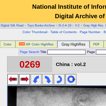
National Institute of Info
Digital Archive 
Digital Silk Road
>
Toyo Bunko Archive
>
III-2-A-19
>
V-2
>
Gray High Res.
Color Thumbnail
-
Table of Contents
-
Page Number
-
B
Color
IIIF Color HighRes
Gray HighRes
PDF
Page Search
Title
Page
0269
China : vol.2