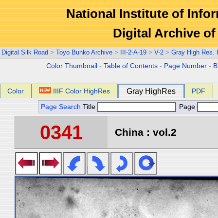
National Institute of Info
Digital Archive 
Digital Silk Road
>
Toyo Bunko Archive
>
III-2-A-19
>
V-2
>
Gray High Res.
Color Thumbnail
-
Table of Contents
-
Page Number
-
B
Color
IIIF Color HighRes
Gray HighRes
PDF
Page Search
Title
Page
0341
China : vol.2