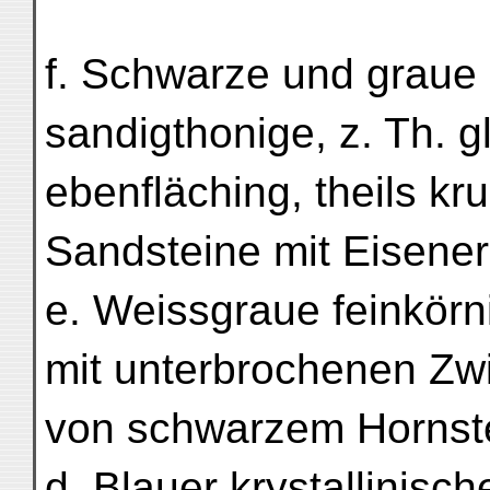
f. Schwarze und graue
sandigthonige, z. Th. g
ebenfläching, theils k
Sandsteine mit Eisener
e. Weissgraue feinkörni
mit unterbrochenen Zw
von schwarzem Hornste
d. Blauer krystallinisch