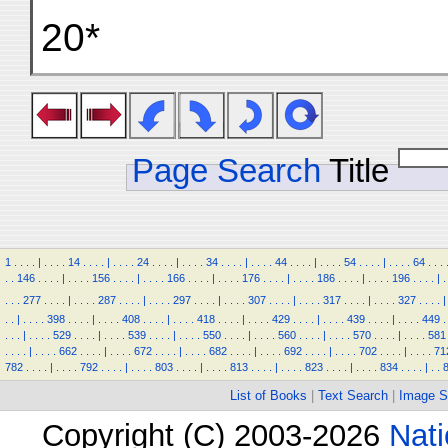
20*
Page Search
Title
1
.
.
.
.
|
.
.
.
.
14
.
.
.
.
|
.
.
.
.
24
.
.
.
.
|
.
.
.
.
34
.
.
.
.
|
.
.
.
.
44
.
.
.
.
|
.
.
.
.
54
.
.
.
.
|
.
.
.
.
64
.
.
.
.
.
146
.
.
.
.
|
.
.
.
.
156
.
.
.
.
|
.
.
.
.
166
.
.
.
.
|
.
.
.
.
176
.
.
.
.
|
.
.
.
.
186
.
.
.
.
|
.
.
.
.
196
.
.
.
.
|
.
.
.
.
277
.
.
.
.
|
.
.
.
.
287
.
.
.
.
|
.
.
.
.
297
.
.
.
.
|
.
.
.
.
307
.
.
.
.
|
.
.
.
.
317
.
.
.
.
|
.
.
.
.
327
.
.
.
.
|
.
.
|
.
.
.
.
398
.
.
.
.
|
.
.
.
.
408
.
.
.
.
|
.
.
.
.
418
.
.
.
.
|
.
.
.
.
429
.
.
.
.
|
.
.
.
.
439
.
.
.
.
|
.
.
.
.
449
.
.
.
.
|
.
.
.
.
529
.
.
.
.
|
.
.
.
.
539
.
.
.
.
|
.
.
.
.
550
.
.
.
.
|
.
.
.
.
560
.
.
.
.
|
.
.
.
.
570
.
.
.
.
|
.
.
.
.
581
.
.
.
.
|
.
.
.
.
662
.
.
.
.
|
.
.
.
.
672
.
.
.
.
|
.
.
.
.
682
.
.
.
.
|
.
.
.
.
692
.
.
.
.
|
.
.
.
.
702
.
.
.
.
|
.
.
.
.
71
782
.
.
.
.
|
.
.
.
.
792
.
.
.
.
|
.
.
.
.
803
.
.
.
.
|
.
.
.
.
813
.
.
.
.
|
.
.
.
.
823
.
.
.
.
|
.
.
.
.
834
.
.
.
.
|
.
.
List of Books
|
Text Search
|
Image S
Copyright (C) 2003-2026
Nati