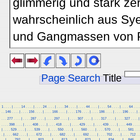
glimmerig und stark zer
wahrscheinlich aus Sy
und Gangmassen von P
Page Search
Title
1
.
.
.
.
|
.
.
.
.
14
.
.
.
.
|
.
.
.
.
24
.
.
.
.
|
.
.
.
.
34
.
.
.
.
|
.
.
.
.
44
.
.
.
.
|
.
.
.
.
54
.
.
.
.
|
.
.
.
.
64
.
.
.
.
.
146
.
.
.
.
|
.
.
.
.
156
.
.
.
.
|
.
.
.
.
166
.
.
.
.
|
.
.
.
.
176
.
.
.
.
|
.
.
.
.
186
.
.
.
.
|
.
.
.
.
196
.
.
.
.
|
.
.
.
.
277
.
.
.
.
|
.
.
.
.
287
.
.
.
.
|
.
.
.
.
297
.
.
.
.
|
.
.
.
.
307
.
.
.
.
|
.
.
.
.
317
.
.
.
.
|
.
.
.
.
327
.
.
.
.
|
.
.
.
.
398
.
.
.
.
|
.
.
.
.
408
.
.
.
.
|
.
.
.
.
418
.
.
.
.
|
.
.
.
.
429
.
.
.
.
|
.
.
.
.
439
.
.
.
.
|
.
.
.
.
449
.
.
.
.
|
.
.
.
.
529
.
.
.
.
|
.
.
.
.
539
.
.
.
.
|
.
.
.
.
550
.
.
.
.
|
.
.
.
.
560
.
.
.
.
|
.
.
.
.
570
.
.
.
.
|
.
.
.
.
581
.
.
.
.
|
.
.
.
.
662
.
.
.
.
|
.
.
.
.
672
.
.
.
.
|
.
.
.
.
682
.
.
.
.
|
.
.
.
.
692
.
.
.
.
|
.
.
.
.
702
.
.
.
.
|
.
.
.
.
712
.
.
.
.
|
.
.
.
.
792
.
.
.
.
|
.
.
.
.
803
.
.
.
.
|
.
.
.
.
813
.
.
.
.
|
.
.
.
.
823
.
.
.
.
|
.
.
.
.
834
.
.
.
.
|
.
.
846