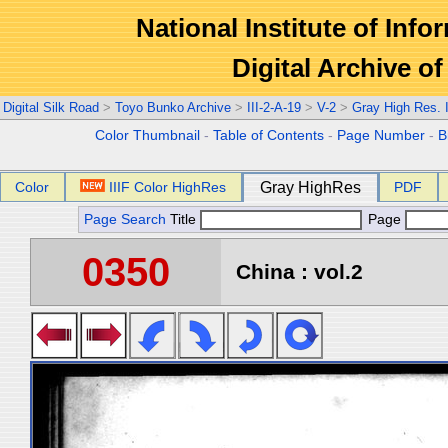
National Institute of Info
Digital Archive 
Digital Silk Road
>
Toyo Bunko Archive
>
III-2-A-19
>
V-2
>
Gray High Res.
Color Thumbnail
-
Table of Contents
-
Page Number
-
B
Color
IIIF Color HighRes
Gray HighRes
PDF
Page Search
Title
Page
0350
China : vol.2