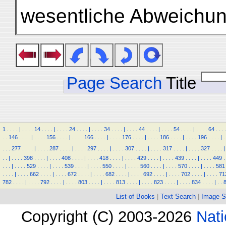
wesentliche Abweichu
Page Search
Title
1
.
.
.
.
|
.
.
.
.
14
.
.
.
.
|
.
.
.
.
24
.
.
.
.
|
.
.
.
.
34
.
.
.
.
|
.
.
.
.
44
.
.
.
.
|
.
.
.
.
54
.
.
.
.
|
.
.
.
.
64
.
.
.
.
.
146
.
.
.
.
|
.
.
.
.
156
.
.
.
.
|
.
.
.
.
166
.
.
.
.
|
.
.
.
.
176
.
.
.
.
|
.
.
.
.
186
.
.
.
.
|
.
.
.
.
196
.
.
.
.
|
.
.
.
.
277
.
.
.
.
|
.
.
.
.
287
.
.
.
.
|
.
.
.
.
297
.
.
.
.
|
.
.
.
.
307
.
.
.
.
|
.
.
.
.
317
.
.
.
.
|
.
.
.
.
327
.
.
.
.
|
.
.
|
.
.
.
.
398
.
.
.
.
|
.
.
.
.
408
.
.
.
.
|
.
.
.
.
418
.
.
.
.
|
.
.
.
.
429
.
.
.
.
|
.
.
.
.
439
.
.
.
.
|
.
.
.
.
449
.
.
.
.
|
.
.
.
.
529
.
.
.
.
|
.
.
.
.
539
.
.
.
.
|
.
.
.
.
550
.
.
.
.
|
.
.
.
.
560
.
.
.
.
|
.
.
.
.
570
.
.
.
.
|
.
.
.
.
581
.
.
.
.
|
.
.
.
.
662
.
.
.
.
|
.
.
.
.
672
.
.
.
.
|
.
.
.
.
682
.
.
.
.
|
.
.
.
.
692
.
.
.
.
|
.
.
.
.
702
.
.
.
.
|
.
.
.
.
71
782
.
.
.
.
|
.
.
.
.
792
.
.
.
.
|
.
.
.
.
803
.
.
.
.
|
.
.
.
.
813
.
.
.
.
|
.
.
.
.
823
.
.
.
.
|
.
.
.
.
834
.
.
.
.
|
.
.
List of Books
|
Text Search
|
Image S
Copyright (C) 2003-2026
Nati