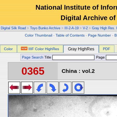
National Institute of Info
Digital Archive 
Digital Silk Road
>
Toyo Bunko Archive
>
III-2-A-19
>
V-2
>
Gray High Res.
Color Thumbnail
-
Table of Contents
-
Page Number
-
B
Color
IIIF Color HighRes
Gray HighRes
PDF
Page Search
Title
Page
0365
China : vol.2