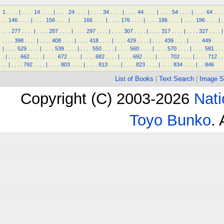
1
.
.
.
.
|
.
.
.
.
14
.
.
.
.
|
.
.
.
.
24
.
.
.
.
|
.
.
.
.
34
.
.
.
.
|
.
.
.
.
44
.
.
.
.
|
.
.
.
.
54
.
.
.
.
|
.
.
.
.
64
.
.
.
.
.
146
.
.
.
.
|
.
.
.
.
156
.
.
.
.
|
.
.
.
.
166
.
.
.
.
|
.
.
.
.
176
.
.
.
.
|
.
.
.
.
186
.
.
.
.
|
.
.
.
.
196
.
.
.
.
|
.
.
.
.
277
.
.
.
.
|
.
.
.
.
287
.
.
.
.
|
.
.
.
.
297
.
.
.
.
|
.
.
.
.
307
.
.
.
.
|
.
.
.
.
317
.
.
.
.
|
.
.
.
.
327
.
.
.
.
|
.
.
.
.
398
.
.
.
.
|
.
.
.
.
408
.
.
.
.
|
.
.
.
.
418
.
.
.
.
|
.
.
.
.
429
.
.
.
.
|
.
.
.
.
439
.
.
.
.
|
.
.
.
.
449
.
.
.
.
|
.
.
.
.
529
.
.
.
.
|
.
.
.
.
539
.
.
.
.
|
.
.
.
.
550
.
.
.
.
|
.
.
.
.
560
.
.
.
.
|
.
.
.
.
570
.
.
.
.
|
.
.
.
.
581
.
.
.
.
|
.
.
.
.
662
.
.
.
.
|
.
.
.
.
672
.
.
.
.
|
.
.
.
.
682
.
.
.
.
|
.
.
.
.
692
.
.
.
.
|
.
.
.
.
702
.
.
.
.
|
.
.
.
.
712
.
.
.
.
|
.
.
.
.
792
.
.
.
.
|
.
.
.
.
803
.
.
.
.
|
.
.
.
.
813
.
.
.
.
|
.
.
.
.
823
.
.
.
.
|
.
.
.
.
834
.
.
.
.
|
.
.
846
List of Books
|
Text Search
|
Image S
Copyright (C) 2003-2026
Nati
Toyo Bunko
.