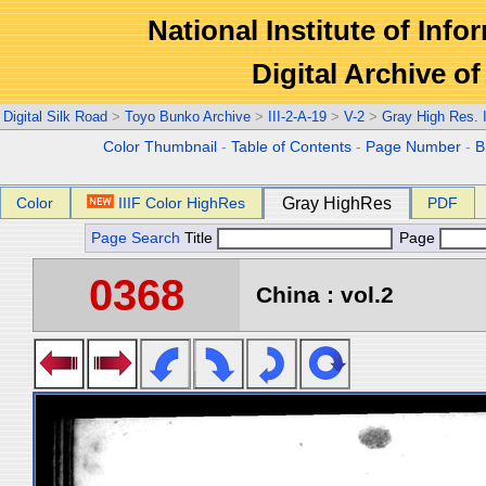
National Institute of Info
Digital Archive 
Digital Silk Road
>
Toyo Bunko Archive
>
III-2-A-19
>
V-2
>
Gray High Res.
Color Thumbnail
-
Table of Contents
-
Page Number
-
B
Color
IIIF Color HighRes
Gray HighRes
PDF
Page Search
Title
Page
0368
China : vol.2