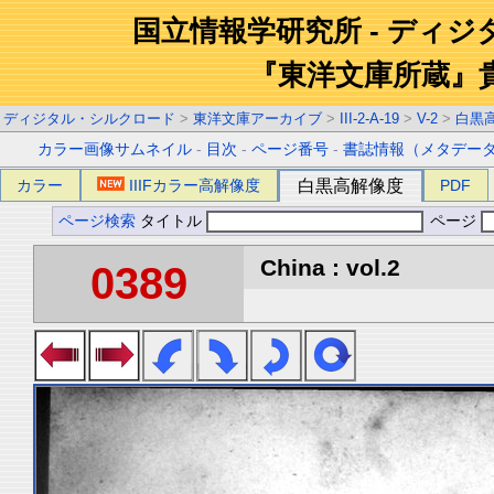
国立情報学研究所 - ディ
『東洋文庫所蔵』
ディジタル・シルクロード
>
東洋文庫アーカイブ
>
III-2-A-19
>
V-2
>
白黒
カラー画像サムネイル
-
目次
-
ページ番号
-
書誌情報（メタデー
カラー
IIIFカラー高解像度
白黒高解像度
PDF
ページ検索
タイトル
ページ
China : vol.2
0389