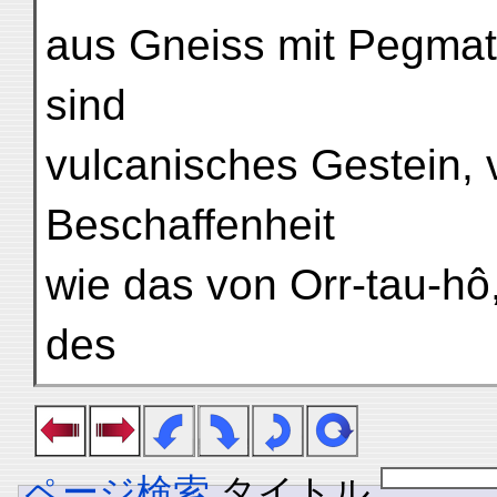
aus Gneiss mit Pegmati
sind
vulcanisches Gestein, 
Beschaffenheit
wie das von Orr-tau-hô,
des
ページ検索
タイトル