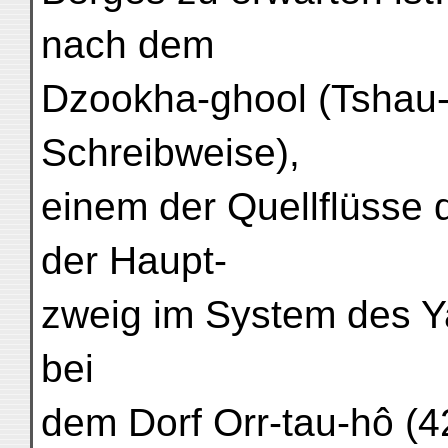
nach dem
Dzookha-ghool (Tshau-
Schreibweise),
einem der Quellflüsse
der Haupt-
zweig im System des Ya
bei
dem Dorf Orr-tau-hô (42