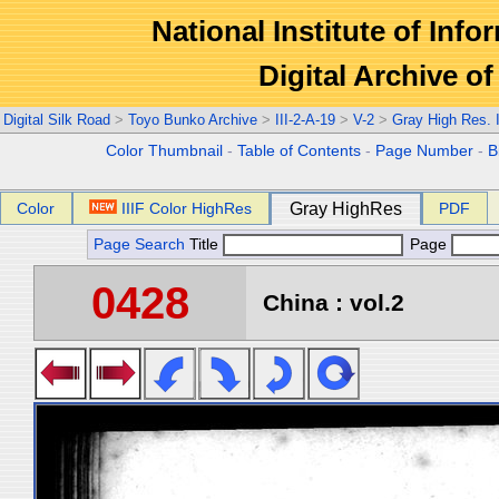
National Institute of Info
Digital Archive 
Digital Silk Road
>
Toyo Bunko Archive
>
III-2-A-19
>
V-2
>
Gray High Res.
Color Thumbnail
-
Table of Contents
-
Page Number
-
B
Color
IIIF Color HighRes
Gray HighRes
PDF
Page Search
Title
Page
0428
China : vol.2