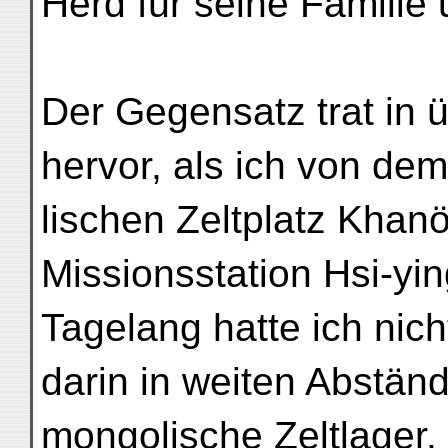
Herd für seine Famili
Der Gegensatz trat in
hervor, als ich von de
lischen Zeltplatz Khan
Missionsstation Hsi-ying
Tagelang hatte ich nic
darin in weiten Abstän
mongolische Zeltlager