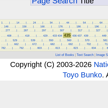
Page Search
Title
1
.
.
.
.
|
.
.
.
.
14
.
.
.
.
|
.
.
.
.
24
.
.
.
.
|
.
.
.
.
34
.
.
.
.
|
.
.
.
.
44
.
.
.
.
|
.
.
.
.
54
.
.
.
.
|
.
.
.
.
64
.
.
.
.
.
146
.
.
.
.
|
.
.
.
.
156
.
.
.
.
|
.
.
.
.
166
.
.
.
.
|
.
.
.
.
176
.
.
.
.
|
.
.
.
.
186
.
.
.
.
|
.
.
.
.
196
.
.
.
.
|
.
.
.
.
277
.
.
.
.
|
.
.
.
.
287
.
.
.
.
|
.
.
.
.
297
.
.
.
.
|
.
.
.
.
307
.
.
.
.
|
.
.
.
.
317
.
.
.
.
|
.
.
.
.
327
.
.
.
.
|
435
.
.
.
.
408
.
.
.
.
|
.
.
.
.
418
.
.
.
.
|
.
.
.
.
429
.
.
.
433
434
436
437
.
439
.
.
.
.
|
.
.
.
.
449
.
.
.
.
|
.
.
.
.
529
.
.
.
.
|
.
.
.
.
539
.
.
.
.
|
.
.
.
.
550
.
.
.
.
|
.
.
.
.
560
.
.
.
.
|
.
.
.
.
570
.
.
.
.
|
.
.
.
.
581
.
.
.
.
|
.
.
.
.
662
.
.
.
.
|
.
.
.
.
672
.
.
.
.
|
.
.
.
.
682
.
.
.
.
|
.
.
.
.
692
.
.
.
.
|
.
.
.
.
702
.
.
.
.
|
.
.
.
.
71
782
.
.
.
.
|
.
.
.
.
792
.
.
.
.
|
.
.
.
.
803
.
.
.
.
|
.
.
.
.
813
.
.
.
.
|
.
.
.
.
823
.
.
.
.
|
.
.
.
.
834
.
.
.
.
|
.
.
List of Books
|
Text Search
|
Image S
Copyright (C) 2003-2026
Nati
Toyo Bunko
.