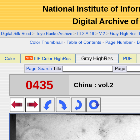
National Institute of Info
Digital Archive 
Digital Silk Road
>
Toyo Bunko Archive
>
III-2-A-19
>
V-2
>
Gray High Res.
Color Thumbnail
-
Table of Contents
-
Page Number
-
B
Color
IIIF Color HighRes
Gray HighRes
PDF
Page Search
Title
Page
0435
China : vol.2