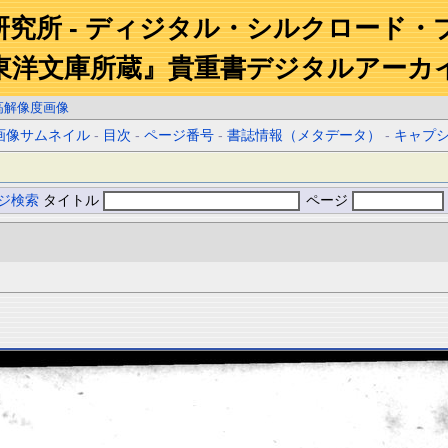
研究所 - ディジタル・シルクロード・
東洋文庫所蔵』貴重書デジタルアーカ
高解像度画像
画像サムネイル
-
目次
-
ページ番号
-
書誌情報（メタデータ）
-
キャプ
ジ検索
タイトル
ページ