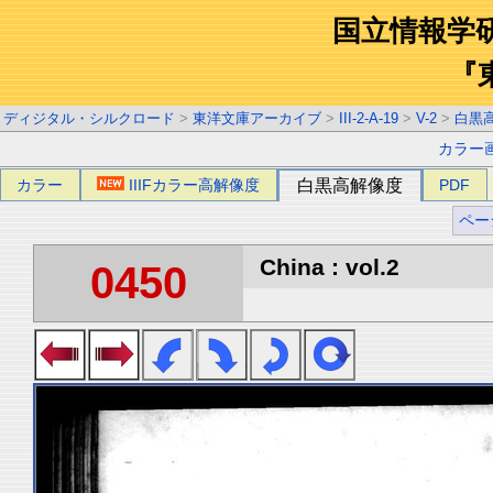
国立情報学
『
ディジタル・シルクロード
>
東洋文庫アーカイブ
>
III-2-A-19
>
V-2
>
白黒
カラー
カラー
IIIFカラー高解像度
白黒高解像度
PDF
ペー
China : vol.2
0450