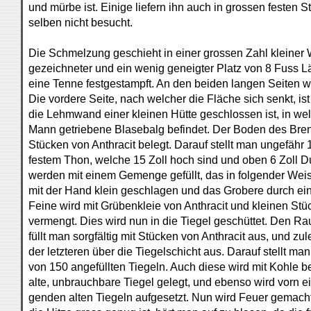
und mürbe ist. Einige liefern ihn auch in grossen festen S
selben nicht besucht.
Die Schmelzung geschieht in einer grossen Zahl kleiner W
gezeichneter und ein wenig geneigter Platz von 8 Fuss Lä
eine Tenne festgestampft. An den beiden langen Seiten 
Die vordere Seite, nach welcher die Fläche sich senkt, ist
die Lehmwand einer kleinen Hütte geschlossen ist, in welc
Mann getriebene Blasebalg befindet. Der Boden des Bren
Stücken von Anthracit belegt. Darauf stellt man ungefähr
festem Thon, welche 15 Zoll hoch sind und oben 6 Zoll 
werden mit einem Gemenge gefüllt, das in folgender Weise
mit der Hand klein geschlagen und das Grobere durch e
Feine wird mit Grübenkleie von Anthracit und kleinen St
vermengt. Dies wird nun in die Tiegel geschüttet. Den R
füllt man sorgfältig mit Stücken von Anthracit aus, und zul
der letzteren über die Tiegelschicht aus. Darauf stellt ma
von 150 angefüllten Tiegeln. Auch diese wird mit Kohle 
alte, unbrauchbare Tiegel gelegt, und ebenso wird vorn e
genden alten Tiegeln aufgesetzt. Nun wird Feuer gemach