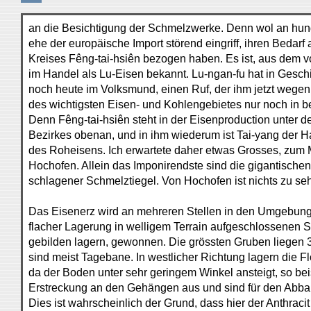
an die Besichtigung der Schmelzwerke. Denn wol an hun
ehe der europäische Import störend eingriff, ihren Bedar
Kreises Fêng-tai-hsiên bezogen haben. Es ist, aus dem v
im Handel als Lu-Eisen bekannt. Lu-ngan-fu hat in Gesch
noch heute im Volksmund, einen Ruf, der ihm jetzt wegen
des wichtigsten Eisen- und Kohlengebietes nur noch in
Denn Fêng-tai-hsiên steht in der Eisenproduction unter 
Bezirkes obenan, und in ihm wiederum ist Tai-yang der Ha
des Roheisens. Ich erwartete daher etwas Grosses, zum
Hochofen. Allein das Imponirendste sind die gigantischen
schlagener Schmelztiegel. Von Hochofen ist nichts zu se
Das Eisenerz wird an mehreren Stellen in den Umgebung
flacher Lagerung in welligem Terrain aufgeschlossenen S
gebilden lagern, gewonnen. Die grössten Gruben liegen 3 l
sind meist Tagebane. In westlicher Richtung lagern die F
da der Boden unter sehr geringem Winkel ansteigt, so bei
Erstreckung an den Gehängen aus und sind für den Abbau
Dies ist wahrscheinlich der Grund, dass hier der Anthraci