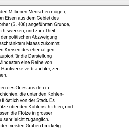
dert Millionen Menschen mögen,
f an Eisen aus dem Gebiet des
orher (S. 408) angeführten Grunde,
ichtswerken, und zum Theil
 der politischen Abzweigung
 beschränktem Maass zukommt.
den Kreisen des ehemaligen
uptort für die Darstellung
 Mindesten eine Reihe von
 Haufwerke verbrauchter, zer-
hen.
en des Ortes aus den in
chichten, die unter den Kohlen-
i östlich von der Stadt. Es
lötze über den Kohlenschichten, und
ssen die Flötze in grosser
 sehr leicht zugänglich.
t der meisten Gruben brockelig