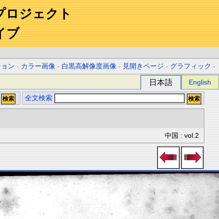
プロジェクト
イブ
ション
-
カラー画像
-
白黒高解像度画像
-
見開きページ
-
グラフィック
-
日本語
English
全文検索
中国 : vol.2