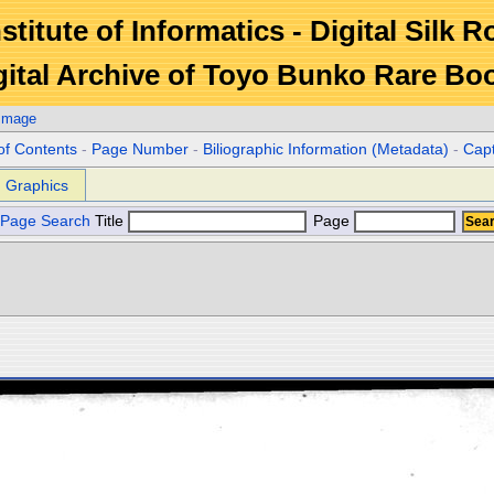
stitute of Informatics - Digital Silk 
gital Archive of Toyo Bunko Rare Bo
 Image
of Contents
-
Page Number
-
Biliographic Information (Metadata)
-
Cap
Graphics
Page Search
Title
Page