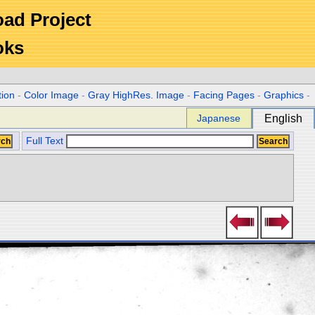
Road Project
oks
tion
-
Color Image
-
Gray HighRes. Image
-
Facing Pages
-
Graphics
-
Japanese
English
Full Text