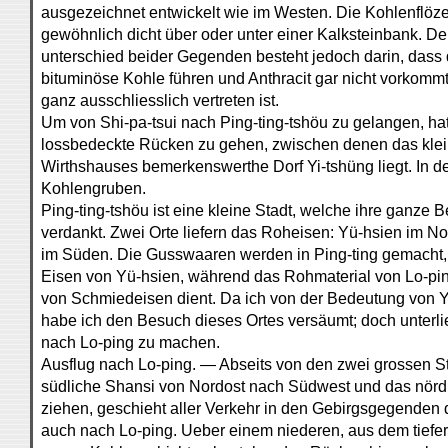
ausgezeichnet entwickelt wie im Westen. Die Kohlenflöze 
gewöhnlich dicht über oder unter einer Kalksteinbank. De
unterschied beider Gegenden besteht jedoch darin, dass 
bituminöse Kohle führen und Anthracit gar nicht vorkommt
ganz ausschliesslich vertreten ist.
Um von Shi-pa-tsui nach Ping-ting-tshöu zu gelangen, h
lossbedeckte Rücken zu gehen, zwischen denen das klei
Wirthshauses bemerkenswerthe Dorf Yi-tshüng liegt. In d
Kohlengruben.
Ping-ting-tshöu ist eine kleine Stadt, welche ihre ganz
verdankt. Zwei Orte liefern das Roheisen: Yü-hsien im N
im Süden. Die Gusswaaren werden in Ping-ting gemacht
Eisen von Yü-hsien, während das Rohmaterial von Lo-ping
von Schmiedeisen dient. Da ich von der Bedeutung von Yü
habe ich den Besuch dieses Ortes versäumt; doch unterlie
nach Lo-ping zu machen.
Ausflug nach Lo-ping. — Abseits von den zwei grossen S
südliche Shansi von Nordost nach Südwest und das nörd
ziehen, geschieht aller Verkehr in den Gebirgsgegenden
auch nach Lo-ping. Ueber einem niederen, aus dem tiefer