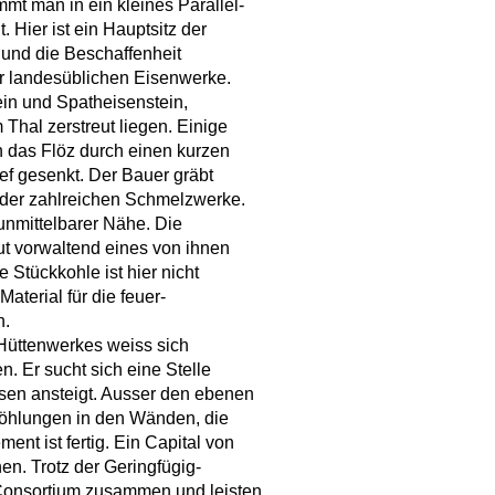
 man in ein kleines Parallel-
 Hier ist ein Hauptsitz der
, und die Beschaffenheit
der landesüblichen Eisenwerke.
in und Spatheisenstein,
Thal zerstreut liegen. Einige
n das Flöz durch einen kurzen
ief gesenkt. Der Bauer gräbt
 der zahlreichen Schmelzwerke.
 unmittelbarer Nähe. Die
aut vorwaltend eines von ihnen
e Stückkohle ist hier nicht
aterial für die feuer-
n.
 Hüttenwerkes weiss sich
n. Er sucht sich eine Stelle
ssen ansteigt. Ausser den ebenen
höhlungen in den Wänden, die
ent ist fertig. Ein Capital von
en. Trotz der Geringfügig-
Consortium zusammen und leisten