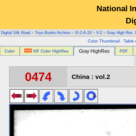
National In
Di
Digital Silk Road
>
Toyo Bunko Archive
>
III-2-A-19
>
V-2
>
Gray High Res.
Color Thumbnail
-
Table 
Color
IIIF Color HighRes
Gray HighRes
PDF
0474
China : vol.2