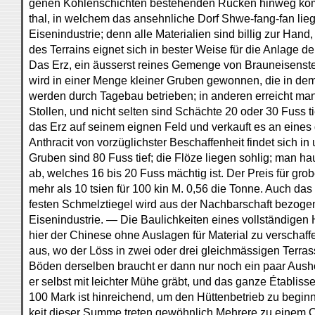
genen Kohlenschichten bestehenden Rücken hinweg kommt
thal, in welchem das ansehnliche Dorf Shwe-fang-fan liegt.
Eisenindustrie; denn alle Materialien sind billig zur Hand
des Terrains eignet sich in bester Weise für die Anlage 
Das Erz, ein äusserst reines Gemenge von Brauneisenste
wird in einer Menge kleiner Gruben gewonnen, die in dem 
werden durch Tagebau betrieben; in anderen erreicht ma
Stollen, und nicht selten sind Schächte 20 oder 30 Fuss t
das Erz auf seinem eignen Feld und verkauft es an eines
Anthracit von vorzüglichster Beschaffenheit findet sich in
Gruben sind 80 Fuss tief; die Flöze liegen sohlig; man h
ab, welches 16 bis 20 Fuss mächtig ist. Der Preis für grob
mehr als 10 tsien für 100 kin M. 0,56 die Tonne. Auch das M
festen Schmelztiegel wird aus der Nachbarschaft bezoge
Eisenindustrie. — Die Baulichkeiten eines vollständigen
hier der Chinese ohne Auslagen für Material zu verschaffe
aus, wo der Löss in zwei oder drei gleichmässigen Terra
Böden derselben braucht er dann nur noch ein paar Aus
er selbst mit leichter Mühe gräbt, und das ganze Établissem
100 Mark ist hinreichend, um den Hüttenbetrieb zu beginn
keit dieser Summe treten gewöhnlich Mehrere zu einem 