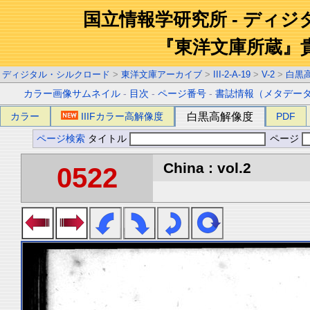
国立情報学研究所 - ディ
『東洋文庫所蔵』
ディジタル・シルクロード
>
東洋文庫アーカイブ
>
III-2-A-19
>
V-2
>
白黒
カラー画像サムネイル
-
目次
-
ページ番号
-
書誌情報（メタデー
カラー
IIIFカラー高解像度
白黒高解像度
PDF
ページ検索
タイトル
ページ
China : vol.2
0522