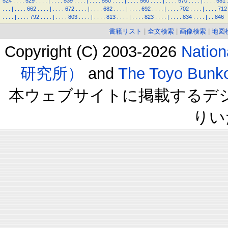
524
.
.
.
.
529
.
.
.
.
|
.
.
.
.
539
.
.
.
.
|
.
.
.
.
550
.
.
.
.
|
.
.
.
.
560
.
.
.
.
|
.
.
.
.
570
.
.
.
.
|
.
.
.
.
581
.
.
.
|
.
.
.
.
662
.
.
.
.
|
.
.
.
.
672
.
.
.
.
|
.
.
.
.
682
.
.
.
.
|
.
.
.
.
692
.
.
.
.
|
.
.
.
.
702
.
.
.
.
|
.
.
.
.
712
.
.
.
.
|
.
.
.
.
792
.
.
.
.
|
.
.
.
.
803
.
.
.
.
|
.
.
.
.
813
.
.
.
.
|
.
.
.
.
823
.
.
.
.
|
.
.
.
.
834
.
.
.
.
|
.
.
846
書籍リスト
|
全文検索
|
画像検索
|
地図
Copyright (C) 2003-2026
Natio
研究所）
and
The Toyo B
本ウェブサイトに掲載するデ
りい