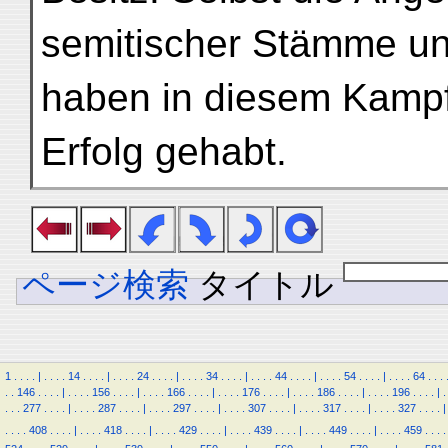
semitischer Stämme un
haben in diesem Kampf
Erfolg gehabt.
ページ検索
タイトル
1
.
.
.
.
|
.
.
.
.
14
.
.
.
.
|
.
.
.
.
24
.
.
.
.
|
.
.
.
.
34
.
.
.
.
|
.
.
.
.
44
.
.
.
.
|
.
.
.
.
54
.
.
.
.
|
.
.
.
.
64
.
.
.
.
.
146
.
.
.
.
|
.
.
.
.
156
.
.
.
.
|
.
.
.
.
166
.
.
.
.
|
.
.
.
.
176
.
.
.
.
|
.
.
.
.
186
.
.
.
.
|
.
.
.
.
196
.
.
.
.
|
.
.
.
.
277
.
.
.
.
|
.
.
.
.
287
.
.
.
.
|
.
.
.
.
297
.
.
.
.
|
.
.
.
.
307
.
.
.
.
|
.
.
.
.
317
.
.
.
.
|
.
.
.
.
327
.
.
.
.
|
.
.
.
.
408
.
.
.
.
|
.
.
.
.
418
.
.
.
.
|
.
.
.
.
429
.
.
.
.
|
.
.
.
.
439
.
.
.
.
|
.
.
.
.
449
.
.
.
.
|
.
.
.
.
459
.
.
.
.