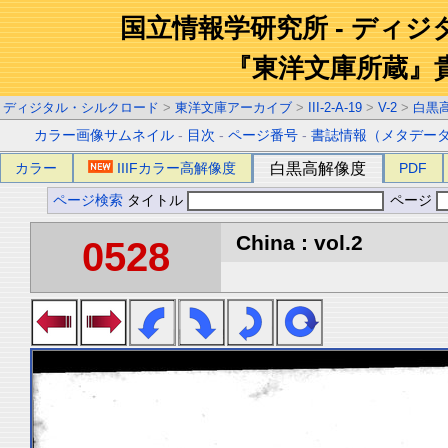
国立情報学研究所 - ディ
『東洋文庫所蔵』
ディジタル・シルクロード
>
東洋文庫アーカイブ
>
III-2-A-19
>
V-2
>
白黒
カラー画像サムネイル
-
目次
-
ページ番号
-
書誌情報（メタデー
カラー
IIIFカラー高解像度
白黒高解像度
PDF
ページ検索
タイトル
ページ
China : vol.2
0528