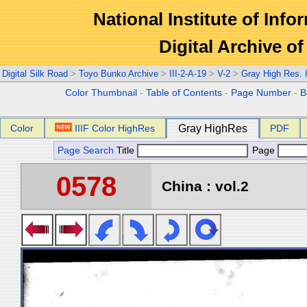
National Institute of Info
Digital Archive 
Digital Silk Road
>
Toyo Bunko Archive
>
III-2-A-19
>
V-2
>
Gray High Res.
Color Thumbnail
-
Table of Contents
-
Page Number
-
B
Color
IIIF Color HighRes
Gray HighRes
PDF
Page Search
Title
Page
0578
China : vol.2