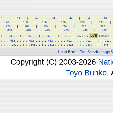
1
.
.
.
.
|
.
.
.
.
14
.
.
.
.
|
.
.
.
.
24
.
.
.
.
|
.
.
.
.
34
.
.
.
.
|
.
.
.
.
44
.
.
.
.
|
.
.
.
.
54
.
.
.
.
|
.
.
.
.
64
.
.
.
.
.
146
.
.
.
.
|
.
.
.
.
156
.
.
.
.
|
.
.
.
.
166
.
.
.
.
|
.
.
.
.
176
.
.
.
.
|
.
.
.
.
186
.
.
.
.
|
.
.
.
.
196
.
.
.
.
|
.
.
.
.
277
.
.
.
.
|
.
.
.
.
287
.
.
.
.
|
.
.
.
.
297
.
.
.
.
|
.
.
.
.
307
.
.
.
.
|
.
.
.
.
317
.
.
.
.
|
.
.
.
.
327
.
.
.
.
|
.
.
.
.
408
.
.
.
.
|
.
.
.
.
418
.
.
.
.
|
.
.
.
.
429
.
.
.
.
|
.
.
.
.
439
.
.
.
.
|
.
.
.
.
449
.
.
.
.
|
.
.
.
.
459
.
.
.
.
578
|
.
.
.
.
539
.
.
.
.
|
.
.
.
.
550
.
.
.
.
|
.
.
.
.
560
.
.
.
.
|
.
.
.
.
570
.
.
.
.
|
576
577
579
581
.
.
.
|
.
.
.
.
662
.
.
.
.
|
.
.
.
.
672
.
.
.
.
|
.
.
.
.
682
.
.
.
.
|
.
.
.
.
692
.
.
.
.
|
.
.
.
.
702
.
.
.
.
|
.
.
.
.
712
.
.
.
.
|
.
.
.
.
792
.
.
.
.
|
.
.
.
.
803
.
.
.
.
|
.
.
.
.
813
.
.
.
.
|
.
.
.
.
823
.
.
.
.
|
.
.
.
.
834
.
.
.
.
|
.
.
846
List of Books
|
Text Search
|
Image S
Copyright (C) 2003-2026
Nati
Toyo Bunko
.