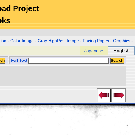
Road Project
oks
tion
-
Color Image
-
Gray HighRes. Image
-
Facing Pages
-
Graphics
-
Japanese
English
Full Text