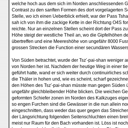
welche hoch aus dem sich im Norden anschliessenden Ge
Contrast zu den sanften Formen des dort vorgelagerten Sc
Stelle, wo ich einen Ueberblick erhielt, war der Pass Tsha
sah ich von ihm die zackige Kette in der Richtung O4S for
reichte. Nur an einzelnen Stellen scheint dort der Pass z
Höhe steigt der westliche Theil an, wo die Gipfelhöhen 
übertreffen und eine Meereshöhe von ungefähr 8000 Fuss 
grossen Strecken die Function einer secundären Wasser
Von Süden betrachtet, wurde der Tsz'-pai-shan weniger aug
von Norden her ist. Nachdem der heutige Weg in einer tief
geführt hatte, wand er sich weiter durch continuirliches s
die Thäler in hohen und, wie es scheint, scharf gezeich
den Höhen des Tsz'-pai-shan müsste man gegen Süden üb
ungefähr gleichbleibender Höhe blicken. Die weichen Gest
geformten Schiefer zonen im Norden des Kalkzuges eige
so engen Furchen sind die Gewässer in die nun allein n
eingeschnitten, dass weder das quer gegen das Streichen
der Längsrichtung folgenden Seitenschluchten einen brei
meist nur Raum für den Bach vorhanden ist. Löss ist noch