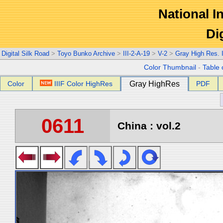
National In
Di
Digital Silk Road
>
Toyo Bunko Archive
>
III-2-A-19
>
V-2
>
Gray High Res.
Color Thumbnail
-
Table 
Color
IIIF Color HighRes
Gray HighRes
PDF
0611
China : vol.2