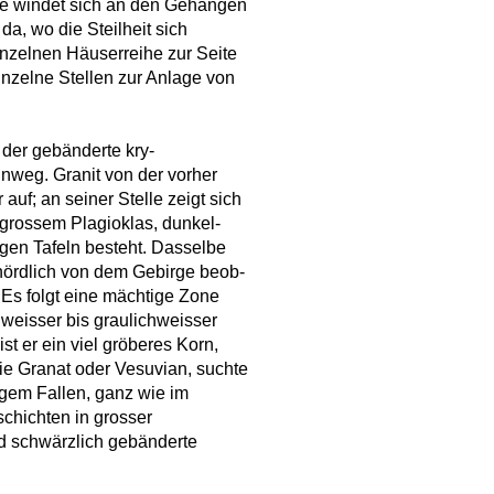
se windet sich an den Gehängen
da, wo die Steilheit sich
einzelnen Häuserreihe zur Seite
nzelne Stellen zur Anlage von
 der gebänderte kry-
hinweg. Granit von der vorher
uf; an seiner Stelle zeigt sich
 grossem Plagioklas, dunkel-
gen Tafeln besteht. Dasselbe
nördlich von dem Gebirge beob-
 Es folgt eine mächtige Zone
 weisser bis graulichweisser
st er ein viel gröberes Korn,
wie Granat oder Vesuvian, suchte
igem Fallen, ganz wie im
chichten in grosser
nd schwärzlich gebänderte