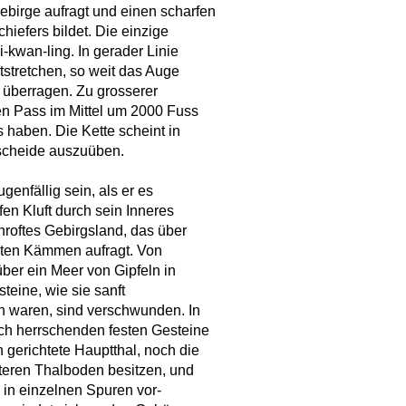
birge aufragt und einen scharfen
hiefers bildet. Die einzige
i-kwan-ling. In gerader Linie
tstretchen, so weit das Auge
u überragen. Zu grosserer
den Pass im Mittel um 2000 Fuss
haben. Die Kette scheint in
scheide auszuüben.
enfällig sein, als er es
en Kluft durch sein Inneres
chroftes Gebirgsland, das über
neten Kämmen aufragt. Von
er ein Meer von Gipfeln in
eine, wie sie sanft
n waren, sind verschwunden. In
och herrschenden festen Gesteine
 gerichtete Hauptthal, noch die
teren Thalboden besitzen, und
 in einzelnen Spuren vor-