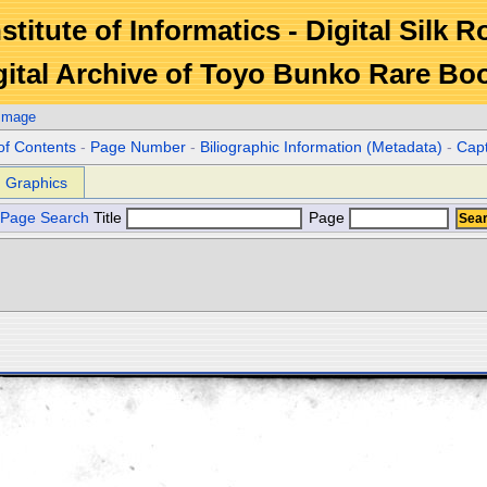
stitute of Informatics - Digital Silk 
gital Archive of Toyo Bunko Rare Bo
 Image
of Contents
-
Page Number
-
Biliographic Information (Metadata)
-
Cap
Graphics
Page Search
Title
Page