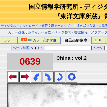
国立情報学研究所 - ディ
『東洋文庫所蔵』
ディジタル・シルクロード
>
東洋文庫アーカイブ
>
III-2-A-19
>
V-2
>
白黒
カラー画像サムネイル
-
目次
-
ページ番号
-
書誌情報（メタデー
カラー
IIIFカラー高解像度
白黒高解像度
PDF
ページ検索
タイトル
ページ
China : vol.2
0639