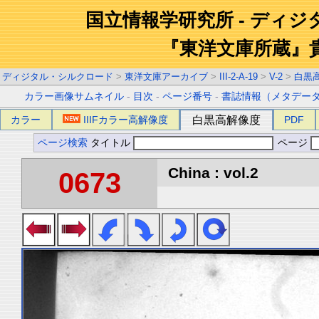
国立情報学研究所 - ディ
『東洋文庫所蔵』
ディジタル・シルクロード
>
東洋文庫アーカイブ
>
III-2-A-19
>
V-2
>
白黒
カラー画像サムネイル
-
目次
-
ページ番号
-
書誌情報（メタデー
カラー
IIIFカラー高解像度
白黒高解像度
PDF
ページ検索
タイトル
ページ
China : vol.2
0673