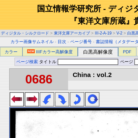
国立情報学研究所 - ディ
『東洋文庫所蔵』
ディジタル・シルクロード
>
東洋文庫アーカイブ
>
III-2-A-19
>
V-2
>
白黒
カラー画像サムネイル
-
目次
-
ページ番号
-
書誌情報（メタデー
カラー
IIIFカラー高解像度
白黒高解像度
PDF
ページ検索
タイトル
ページ
China : vol.2
0686