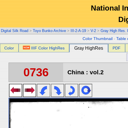
National In
Di
Digital Silk Road
>
Toyo Bunko Archive
>
III-2-A-19
>
V-2
>
Gray High Res.
Color Thumbnail
-
Table 
Color
IIIF Color HighRes
Gray HighRes
PDF
0736
China : vol.2