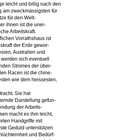
leicht und billig nach den
eg am zweckmässigsten für
ze für den Welt-
r ihnen ist die uner-
che Arbeitskraft.
lichen Vorrathshaus ist
nskraft der Erde gewor-
sien, Australien und
werden sich eventuell
nden Stromes der über-
en Racen ist die chine-
testen wie dem heissesten,
tracht. Sie hat
rternde Darstellung gefun-
wendung der Arbeits-
sen macht es ihm leicht,
hrten Handgriffe mit
ste Geduld unterstützen
Nüchternheit und Bedürf-