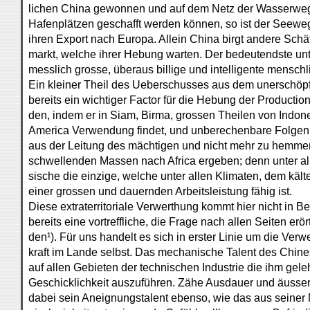
lichen China gewonnen und auf dem Netz der Wasserwege 
Hafenplätzen geschafft werden können, so ist der Seew
ihren Export nach Europa. Allein China birgt andere Schät
markt, welche ihrer Hebung warten. Der bedeutendste unte
messlich grosse, überaus billige und intelligente menschli
Ein kleiner Theil des Ueberschusses aus dem unerschöpf
bereits ein wichtiger Factor für die Hebung der Productio
den, indem er in Siam, Birma, grossen Theilen von Indone
America Verwendung findet, und unberechenbare Folgen 
aus der Leitung des mächtigen und nicht mehr zu hemme
schwellenden Massen nach Africa ergeben; denn unter all
sische die einzige, welche unter allen Klimaten, dem käl
einer grossen und dauernden Arbeitsleistung fähig ist.
Diese extraterritoriale Verwerthung kommt hier nicht in Be
bereits eine vortreffliche, die Frage nach allen Seiten erö
den¹). Für uns handelt es sich in erster Linie um die Ver
kraft im Lande selbst. Das mechanische Talent des Chine
auf allen Gebieten der technischen Industrie die ihm gele
Geschicklichkeit auszuführen. Zähe Ausdauer und äusser
dabei sein Aneignungstalent ebenso, wie das aus seiner 