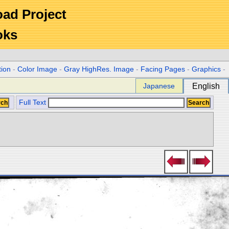
Road Project
oks
tion
-
Color Image
-
Gray HighRes. Image
-
Facing Pages
-
Graphics
-
Japanese
English
Full Text