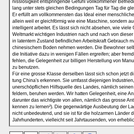
nisslosigkeit entspringende Gefühl vollkommener Befried
lang unter stets gleichen Bedingungen Tag für Tag die gle
Er erfüllt am vollkommensten das Ideal einer menschliche
allein weil er gleichförmig wie eine Maschine, sondern au
intelligent arbeitet. Es lässt sich nicht absehen, wie viele
Weltmarkt wichtigen Industrien nach und nach von diese
in latentem Zustand befindlichen Arbeitskraft Gebrauch m
chinesischem Boden nehmen werden. Die Bewohner selbs
die Initiative dazu in wenigen Fällen ergreifen; aber fremd
fehlen, die Gelegenheit zur billigen Herstellung von Manu
zu benutzen.
Für eine grosse Klasse derselben lässt sich schon jetzt d
tung China's erkennen. Sie umfasst diejenigen Industrien
unerschöpflichen Hilfsquelle des Landes, nämlich seinen
feldern, beruhen werden. Wir hatten Gelegenheit, eine Anz
darunter das wichtigste von allen, nämlich das grosse Ant
kennen zu lernen²). Die gegenwärtige Ausbeutung der Lage
nicht unbedeutend, und sie ist für die holzarmen Länder d
Jahrhunderten, vielleicht seit Jahrtausenden, von erheb