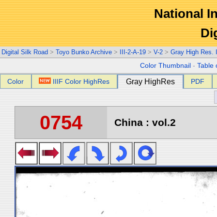
National In
Di
Digital Silk Road
>
Toyo Bunko Archive
>
III-2-A-19
>
V-2
>
Gray High Res.
Color Thumbnail
-
Table 
Color
IIIF Color HighRes
Gray HighRes
PDF
0754
China : vol.2