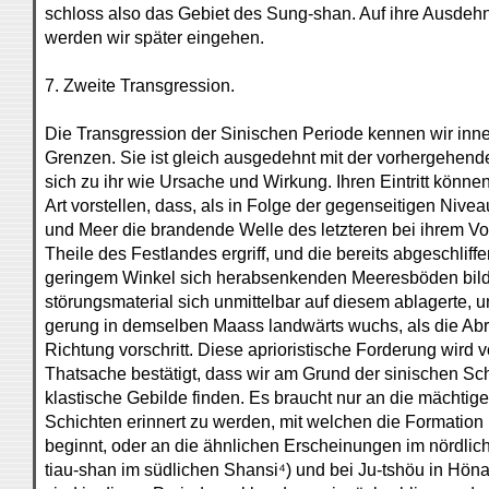
schloss also das Gebiet des Sung-shan. Auf ihre Ausdeh
werden wir später eingehen.
7. Zweite Transgression.
Die Transgression der Sinischen Periode kennen wir inne
Grenzen. Sie ist gleich ausgedehnt mit der vorhergehend
sich zu ihr wie Ursache und Wirkung. Ihren Eintritt können
Art vorstellen, dass, als in Folge der gegenseitigen Niv
und Meer die brandende Welle des letzteren bei ihrem V
Theile des Festlandes ergriff, und die bereits abgeschliff
geringem Winkel sich herabsenkenden Meeresböden bildet
störungsmaterial sich unmittelbar auf diesem ablagerte, u
gerung in demselben Maass landwärts wuchs, als die Abr
Richtung vorschritt. Diese aprioristische Forderung wird
Thatsache bestätigt, dass wir am Grund der sinischen Sch
klastische Gebilde finden. Es braucht nur an die mächti
Schichten erinnert zu werden, mit welchen die Formation 
beginnt, oder an die ähnlichen Erscheinungen im nördlich
tiau-shan im südlichen Shansi⁴) und bei Ju-tshöu in Höna