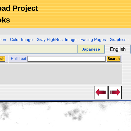
Road Project
oks
tion
-
Color Image
-
Gray HighRes. Image
-
Facing Pages
-
Graphics
-
Japanese
English
Full Text