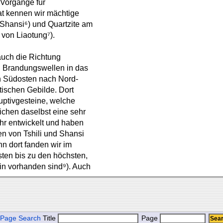
 Vorgänge für
at kennen wir mächtige
Shansi⁶) und Quartzite am
von Liaotung⁷).
auch die Richtung
n Brandungswellen in das
n Südosten nach Nord-
stischen Gebilde. Dort
ruptivgesteine, welche
ichen daselbst eine sehr
ehr entwickelt und haben
en von Tshili und Shansi
nn dort fanden wir im
ten bis zu den höchsten,
ein vorhanden sind⁹). Auch
Page Search
Title
Page