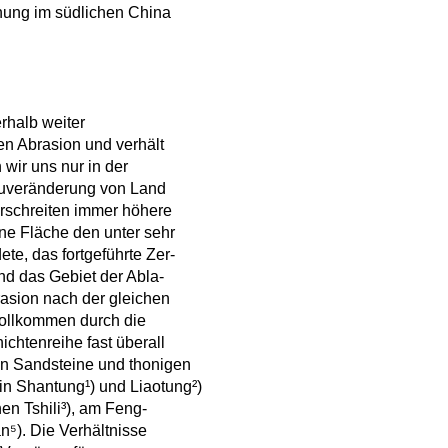
nung im südlichen China
rhalb weiter
en Abrasion und verhält
 wir uns nur in der
eauveränderung von Land
orschreiten immer höhere
ene Fläche den unter sehr
e, das fortgeführte Zer-
nd das Gebiet der Abla-
asion nach der gleichen
 vollkommen durch die
ichtenreihe fast überall
gen Sandsteine und thonigen
in Shantung¹) und Liaotung²)
en Tshili³), am Feng-
n⁵). Die Verhältnisse