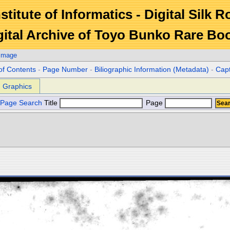
stitute of Informatics - Digital Silk 
gital Archive of Toyo Bunko Rare Bo
 Image
of Contents
-
Page Number
-
Biliographic Information (Metadata)
-
Cap
Graphics
Page Search
Title
Page