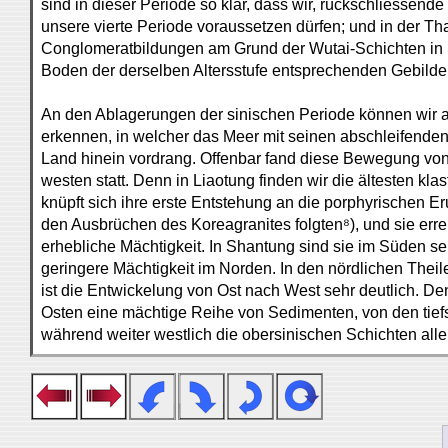
sind in dieser Periode so klar, dass wir, rückschliessende
unsere vierte Periode voraussetzen dürfen; und in der Th
Conglomeratbildungen am Grund der Wutai-Schichten in 
Boden der derselben Altersstufe entsprechenden Gebilde 
An den Ablagerungen der sinischen Periode können wir 
erkennen, in welcher das Meer mit seinen abschleifende
Land hinein vordrang. Offenbar fand diese Bewegung vo
westen statt. Denn in Liaotung finden wir die ältesten kla
knüpft sich ihre erste Entstehung an die porphyrischen E
den Ausbrüchen des Koreagranites folgten⁸), und sie erre
erhebliche Mächtigkeit. In Shantung sind sie im Süden s
geringere Mächtigkeit im Norden. In den nördlichen Theil
ist die Entwickelung von Ost nach West sehr deutlich. De
Osten eine mächtige Reihe von Sedimenten, von den tiefs
während weiter westlich die obersinischen Schichten all