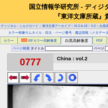
国立情報学研究所 - ディ
『東洋文庫所蔵』
ディジタル・シルクロード
>
東洋文庫アーカイブ
>
III-2-A-19
>
V-2
>
白黒
カラー画像サムネイル
-
目次
-
ページ番号
-
書誌情報（メタデー
カラー
IIIFカラー高解像度
白黒高解像度
PDF
ページ検索
タイトル
ページ
China : vol.2
0777