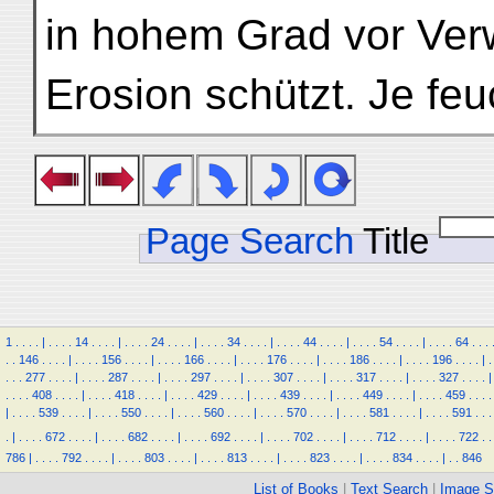
in hohem Grad vor Verw
Erosion schützt. Je feu
Page Search
Title
1
.
.
.
.
|
.
.
.
.
14
.
.
.
.
|
.
.
.
.
24
.
.
.
.
|
.
.
.
.
34
.
.
.
.
|
.
.
.
.
44
.
.
.
.
|
.
.
.
.
54
.
.
.
.
|
.
.
.
.
64
.
.
.
.
.
146
.
.
.
.
|
.
.
.
.
156
.
.
.
.
|
.
.
.
.
166
.
.
.
.
|
.
.
.
.
176
.
.
.
.
|
.
.
.
.
186
.
.
.
.
|
.
.
.
.
196
.
.
.
.
|
.
.
.
.
277
.
.
.
.
|
.
.
.
.
287
.
.
.
.
|
.
.
.
.
297
.
.
.
.
|
.
.
.
.
307
.
.
.
.
|
.
.
.
.
317
.
.
.
.
|
.
.
.
.
327
.
.
.
.
|
.
.
.
.
408
.
.
.
.
|
.
.
.
.
418
.
.
.
.
|
.
.
.
.
429
.
.
.
.
|
.
.
.
.
439
.
.
.
.
|
.
.
.
.
449
.
.
.
.
|
.
.
.
.
459
.
.
.
.
|
.
.
.
.
539
.
.
.
.
|
.
.
.
.
550
.
.
.
.
|
.
.
.
.
560
.
.
.
.
|
.
.
.
.
570
.
.
.
.
|
.
.
.
.
581
.
.
.
.
|
.
.
.
.
591
.
.
.
.
|
.
.
.
.
672
.
.
.
.
|
.
.
.
.
682
.
.
.
.
|
.
.
.
.
692
.
.
.
.
|
.
.
.
.
702
.
.
.
.
|
.
.
.
.
712
.
.
.
.
|
.
.
.
.
722
.
.
786
|
.
.
.
.
792
.
.
.
.
|
.
.
.
.
803
.
.
.
.
|
.
.
.
.
813
.
.
.
.
|
.
.
.
.
823
.
.
.
.
|
.
.
.
.
834
.
.
.
.
|
.
.
846
List of Books
|
Text Search
|
Image S