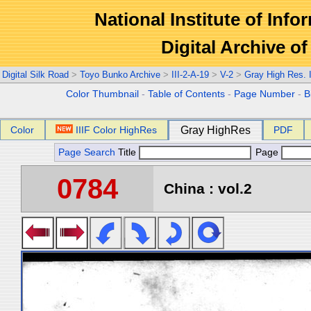
National Institute of Info
Digital Archive 
Digital Silk Road
>
Toyo Bunko Archive
>
III-2-A-19
>
V-2
>
Gray High Res.
Color Thumbnail
-
Table of Contents
-
Page Number
-
B
Color
IIIF Color HighRes
Gray HighRes
PDF
Page Search
Title
Page
0784
China : vol.2