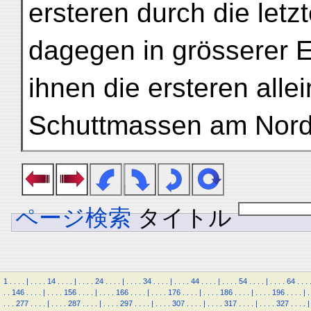
ersteren durch die letz
dagegen in grösserer 
ihnen die ersteren allei
Schuttmassen am Nord
ページ検索
タイトル
1
.
.
.
.
|
.
.
.
.
14
.
.
.
.
|
.
.
.
.
24
.
.
.
.
|
.
.
.
.
34
.
.
.
.
|
.
.
.
.
44
.
.
.
.
|
.
.
.
.
54
.
.
.
.
|
.
.
.
.
64
.
.
.
.
.
146
.
.
.
.
|
.
.
.
.
156
.
.
.
.
|
.
.
.
.
166
.
.
.
.
|
.
.
.
.
176
.
.
.
.
|
.
.
.
.
186
.
.
.
.
|
.
.
.
.
196
.
.
.
.
|
.
.
.
.
277
.
.
.
.
|
.
.
.
.
287
.
.
.
.
|
.
.
.
.
297
.
.
.
.
|
.
.
.
.
307
.
.
.
.
|
.
.
.
.
317
.
.
.
.
|
.
.
.
.
327
.
.
.
.
|