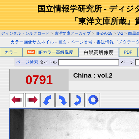
国立情報学研究所 - ディ
『東洋文庫所蔵』
ディジタル・シルクロード
>
東洋文庫アーカイブ
>
III-2-A-19
>
V-2
>
白黒
カラー画像サムネイル
-
目次
-
ページ番号
-
書誌情報（メタデー
カラー
IIIFカラー高解像度
白黒高解像度
PDF
ページ検索
タイトル
ページ
China : vol.2
0791