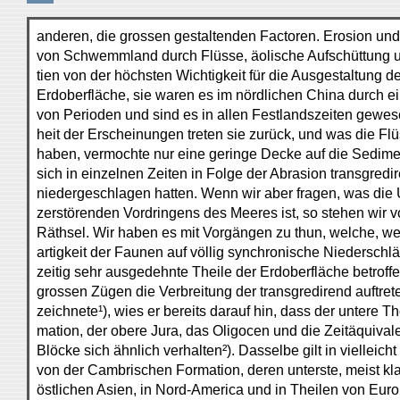
anderen, die grossen gestaltenden Factoren. Erosion und
von Schwemmland durch Flüsse, äolische Aufschüttung 
tien von der höchsten Wichtigkeit für die Ausgestaltung d
Erdoberfläche, sie waren es im nördlichen China durch 
von Perioden und sind es in allen Festlandszeiten gewes
heit der Erscheinungen treten sie zurück, und was die Fl
haben, vermochte nur eine geringe Decke auf die Sedime
sich in einzelnen Zeiten in Folge der Abrasion transgre
niedergeschlagen hatten. Wenn wir aber fragen, was die
zerstörenden Vordringens des Meeres ist, so stehen wir 
Räthsel. Wir haben es mit Vorgängen zu thun, welche, we
artigkeit der Faunen auf völlig synchronische Niederschlä
zeitig sehr ausgedehnte Theile der Erdoberfläche betroff
grossen Zügen die Verbreitung der transgredirend auftr
zeichnete¹), wies er bereits darauf hin, dass der untere T
mation, der obere Jura, das Oligocen und die Zeitäquival
Blöcke sich ähnlich verhalten²). Dasselbe gilt in viellei
von der Cambrischen Formation, deren unterste, meist kl
östlichen Asien, in Nord-America und in Theilen von Eu