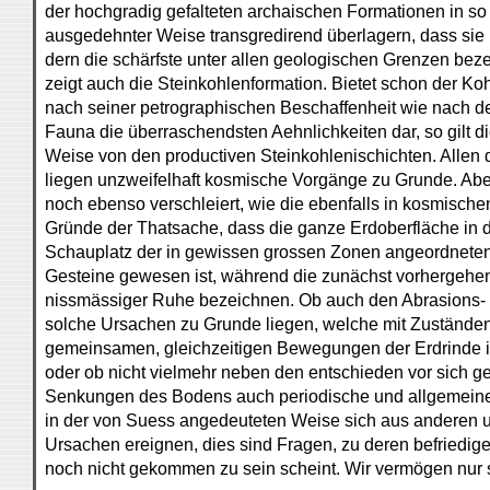
der hochgradig gefalteten archaischen Formationen in s
ausgedehnter Weise transgredirend überlagern, dass sie 
dern die schärfste unter allen geologischen Grenzen bez
zeigt auch die Steinkohlenformation. Bietet schon der Ko
nach seiner petrographischen Beschaffenheit wie nach d
Fauna die überraschendsten Aehnlichkeiten dar, so gilt di
Weise von den productiven Steinkohlenischichten. Allen
liegen unzweifelhaft kosmische Vorgänge zu Grunde. Aber 
noch ebenso verschleiert, wie die ebenfalls in kosmisc
Gründe der Thatsache, dass die ganze Erdoberfläche in de
Schauplatz der in gewissen grossen Zonen angeordnete
Gesteine gewesen ist, während die zunächst vorhergehen
nissmässiger Ruhe bezeichnen. Ob auch den Abrasions-
solche Ursachen zu Grunde liegen, welche mit Zuständen
gemeinsamen, gleichzeitigen Bewegungen der Erdrinde
oder ob nicht vielmehr neben den entschieden vor sich
Senkungen des Bodens auch periodische und allgemei
in der von Suess angedeuteten Weise sich aus anderen
Ursachen ereignen, dies sind Fragen, zu deren befriedig
noch nicht gekommen zu sein scheint. Wir vermögen nur 