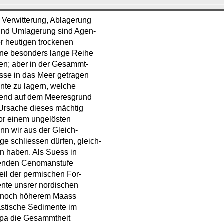
 Verwitterung, Ablagerung
und Umlagerung sind Agen-
er heutigen trockenen
eine besonders lange Reihe
en; aber in der Gesammt-
üsse in das Meer getragen
nte zu lagern, welche
dirend auf dem Meeresgrund
 Ursache dieses mächtig
vor einem ungelösten
nn wir aus der Gleich-
ge schliessen dürfen, gleich-
en haben. Als Suess in
etenden Cenomanstufe
heil der permischen For-
ente unsrer nordischen
cht noch höherem Maass
astische Sedimente im
ropa die Gesammtheit