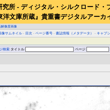
研究所 - ディジタル・シルクロード・
東洋文庫所蔵』貴重書デジタルアーカ
高解像度画像
画像サムネイル
-
目次
-
ページ番号
-
書誌情報（メタデータ）
-
キャプ
ジ検索
タイトル
ページ