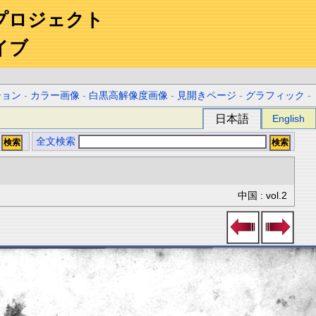
プロジェクト
イブ
ション
-
カラー画像
-
白黒高解像度画像
-
見開きページ
-
グラフィック
-
日本語
English
全文検索
中国 : vol.2