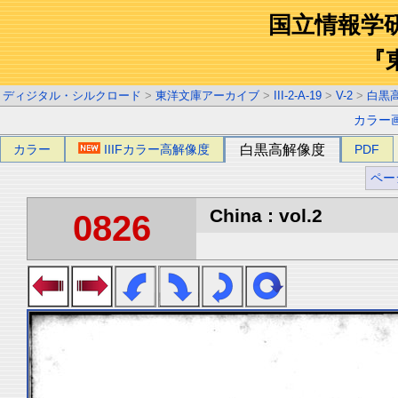
国立情報学
『
ディジタル・シルクロード
>
東洋文庫アーカイブ
>
III-2-A-19
>
V-2
>
白黒
カラー
カラー
IIIFカラー高解像度
白黒高解像度
PDF
ペー
China : vol.2
0826