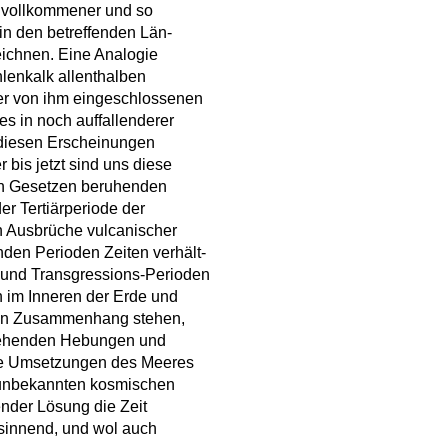
o vollkommener und so
in den betreffenden Län-
eichnen. Eine Analogie
hlenkalk allenthalben
er von ihm eingeschlossenen
es in noch auffallenderer
 diesen Erscheinungen
bis jetzt sind uns diese
hen Gesetzen beruhenden
r Tertiärperiode der
n Ausbrüche vulcanischer
den Perioden Zeiten verhält-
 und Transgressions-Perioden
 im Inneren der Erde und
 in Zusammenhang stehen,
 gehenden Hebungen und
ne Umsetzungen des Meeres
 unbekannten kosmischen
ender Lösung die Zeit
sinnend, und wol auch