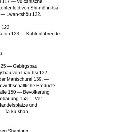
u 117 — Vulcanische
hlenfeld von Shi-mênn-tsai
 — Lwan-tshôu 122.
. 122
mation 123 — Kohlenführende
nz
 125 — Gebirgsbau
sbau von Liau-hsi 132 —
der Mantschurei 139. —
wirthschaftliche Producte
alle 150 — Bevölkerung
Bebauung 153 — Ver-
Handelsplätze und
 — Ta-ku-shan
zen Shantung