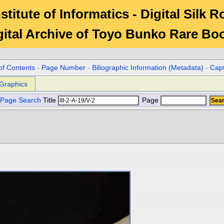
stitute of Informatics - Digital Silk 
gital Archive of Toyo Bunko Rare Bo
of Contents
-
Page Number
-
Biliographic Information (Metadata)
-
Cap
Graphics
Page Search
Title
Page