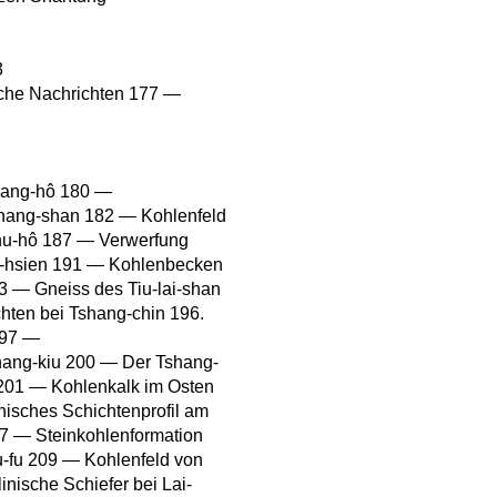
3
sche Nachrichten 177 —
Hwang-hô 180 —
shang-shan 182 — Kohlenfeld
enu-hô 187 — Verwerfung
n-hsien 191 — Kohlenbecken
3 — Gneiss des Tiu-lai-shan
hten bei Tshang-chin 196.
197 —
hang-kiu 200 — Der Tshang-
201 — Kohlenkalk im Osten
isches Schichtenprofil am
7 — Steinkohlenformation
u-fu 209 — Kohlenfeld von
nische Schiefer bei Lai-