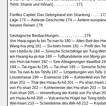
Tshili, Shansi und Hônan] . . . . . . . . . . . . 171
Fünftes Capitel: Das Gebirgsland von Shantung . . . . . 17
Lage 173 — Aelteste Geschichte 174 — Aeltere europäi
Neuere Reisen 178.
Geologische Beobachtungen . . . . . . . . . . . . . 179
Von Hwai-ngan-fu bis Tsi-nan-fu 180 — Altes Bett des 
Wang-hia-ying 181 — Su-tsien-hsien 181 — Profil des T
von I-tshôu-fu 184 — Sinische Schichtfolge am Tung-W
am Hwang-ku-pi-tsai 189 — Tuffsandsteine von Mung-yi
von Hsin-tai-hsien 192 — See-Ablagerungen daselbst 19
194 — Tai-ngan-fu 195 — Tai-shan 195 — Sinische Schic
Von Tsi-nan-fu bis Tshifu 197 — Umgebungen von Tsifu 
Lössterrasse 199 — Eisenerze 199 — Kohlenfeld von Ts
shan 201 — Thal des Hsiau-fu-hô 201 — Po-shan-hsien 
von Po-shan 202 — Kohlenrevier des Hsi-shan 203 — Sin
Yuin-shan 205 — Verwerthung der Kohle von Po-shan 20
am Hsiau-fu-hô 208 — Vulcanische Hügel bei Tsing-tshô
Wei-hsien 210 — Scheidelinie des Wêi-hô 212 — Krystalli