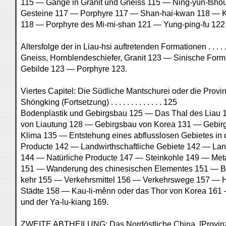
115 — Gänge in Granit und Gneiss 115 — Ning-yün-tshô
Gesteine 117 — Porphyre 117 — Shan-hai-kwan 118 — Ko
118 — Porphyre des Mi-mi-shan 121 — Yung-ping-fu 122
Altersfolge der in Liau-hsi auftretenden Formationen . . . . 
Gneiss, Hornblendeschiefer, Granit 123 — Sinische For
Gebilde 123 — Porphyre 123.
Viertes Capitel: Die Südliche Mantschurei oder die Provi
Shöngking (Fortsetzung) . . . . . . . . . . . . . 125
Bodenplastik und Gebirgsbau 125 — Das Thal des Liau
von Liautung 128 — Gebirgsbau von Korea 131 — Gebirg
Klima 135 — Entstehung eines abflusslosen Gebietes in 
Producte 142 — Landwirthschaftliche Gebiete 142 — Land
144 — Natürliche Producte 147 — Steinkohle 149 — Met
151 — Wanderung des chinesischen Elementes 151 — 
kehr 155 — Verkehrsmittel 156 — Verkehrswege 157 — 
Städte 158 — Kau-li-mênn oder das Thor von Korea 161
und der Ya-lu-kiang 169.
ZWEITE ABTHEILUNG: Das Nordöstliche China. [Provin