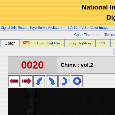
National In
Di
Digital Silk Road
>
Toyo Bunko Archive
>
III-2-A-19
>
V-2
>
Color Image
Color Thumbnail
-
Table 
Color
IIIF Color HighRes
Gray HighRes
PDF
0020
China : vol.2