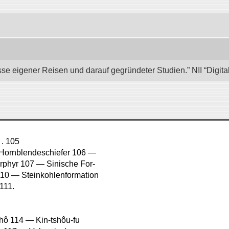
se eigener Reisen und darauf gegründeter Studien.” NII “Digita
 . 105
 Hornblendeschiefer 106 —
rphyr 107 — Sinische For-
10 — Steinkohlenformation
111.
hô 114 — Kin-tshôu-fu