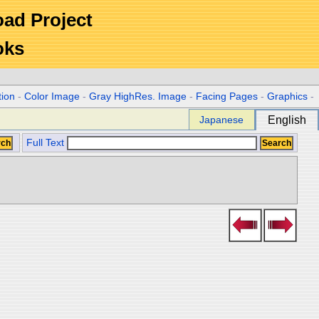
Road Project
oks
tion
-
Color Image
-
Gray HighRes. Image
-
Facing Pages
-
Graphics
-
Japanese
English
Full Text