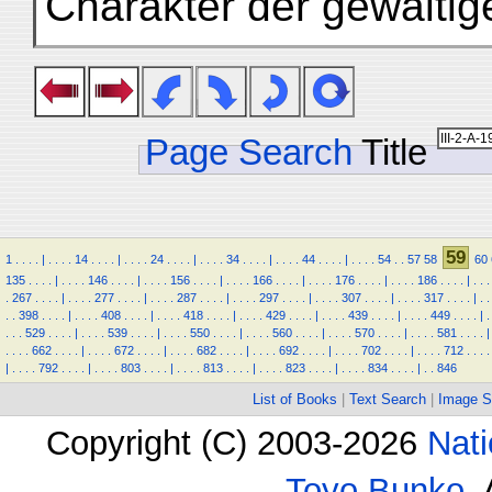
Charakter der gewaltige
Page Search
Title
59
1
.
.
.
.
|
.
.
.
.
14
.
.
.
.
|
.
.
.
.
24
.
.
.
.
|
.
.
.
.
34
.
.
.
.
|
.
.
.
.
44
.
.
.
.
|
.
.
.
.
54
.
.
57
58
60
135
.
.
.
.
|
.
.
.
.
146
.
.
.
.
|
.
.
.
.
156
.
.
.
.
|
.
.
.
.
166
.
.
.
.
|
.
.
.
.
176
.
.
.
.
|
.
.
.
.
186
.
.
.
.
|
.
.
.
.
267
.
.
.
.
|
.
.
.
.
277
.
.
.
.
|
.
.
.
.
287
.
.
.
.
|
.
.
.
.
297
.
.
.
.
|
.
.
.
.
307
.
.
.
.
|
.
.
.
.
317
.
.
.
.
|
.
.
.
.
398
.
.
.
.
|
.
.
.
.
408
.
.
.
.
|
.
.
.
.
418
.
.
.
.
|
.
.
.
.
429
.
.
.
.
|
.
.
.
.
439
.
.
.
.
|
.
.
.
.
449
.
.
.
.
|
.
.
.
.
529
.
.
.
.
|
.
.
.
.
539
.
.
.
.
|
.
.
.
.
550
.
.
.
.
|
.
.
.
.
560
.
.
.
.
|
.
.
.
.
570
.
.
.
.
|
.
.
.
.
581
.
.
.
.
|
.
.
.
.
662
.
.
.
.
|
.
.
.
.
672
.
.
.
.
|
.
.
.
.
682
.
.
.
.
|
.
.
.
.
692
.
.
.
.
|
.
.
.
.
702
.
.
.
.
|
.
.
.
.
712
.
.
.
.
|
.
.
.
.
792
.
.
.
.
|
.
.
.
.
803
.
.
.
.
|
.
.
.
.
813
.
.
.
.
|
.
.
.
.
823
.
.
.
.
|
.
.
.
.
834
.
.
.
.
|
.
.
846
List of Books
|
Text Search
|
Image S
Copyright (C) 2003-2026
Nati
Toyo Bunko
.