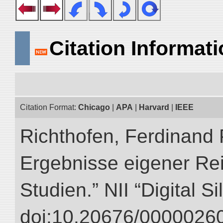
Citation Informat
Citation Format:
Chicago
|
APA
|
Harvard
|
IEEE
Richthofen, Ferdinand 
Ergebnisse eigener Re
Studien.” NII “Digital S
doi:10.20676/00000260