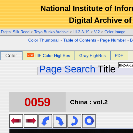
National Institute of Info
Digital Archive 
Digital Silk Road
>
Toyo Bunko Archive
>
III-2-A-19
>
V-2
>
Color Image
Color Thumbnail
-
Table of Contents
-
Page Number
-
B
Color
IIIF Color HighRes
Gray HighRes
PDF
Page Search
Title
0059
China : vol.2