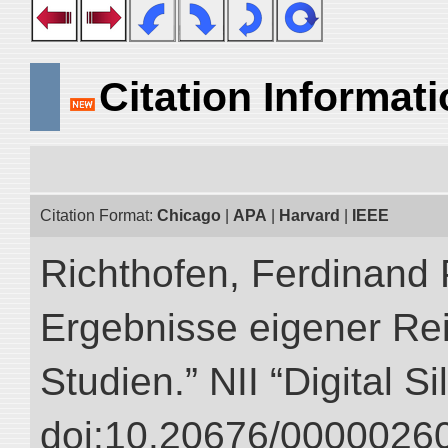
Citation Informat
Citation Format:
Chicago
|
APA
|
Harvard
|
IEEE
Richthofen, Ferdinand 
Ergebnisse eigener Re
Studien.” NII “Digital S
doi:10.20676/00000260