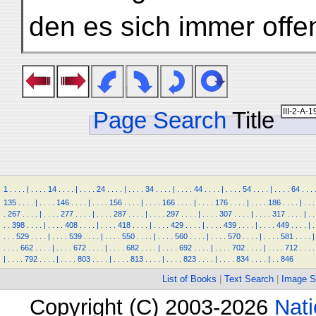
den es sich immer offen
Page Search
Title
1
.
.
.
.
|
.
.
.
.
14
.
.
.
.
|
.
.
.
.
24
.
.
.
.
|
.
.
.
.
34
.
.
.
.
|
.
.
.
.
44
.
.
.
.
|
.
.
.
.
54
.
.
.
.
|
.
.
.
.
64
.
.
.
135
.
.
.
.
|
.
.
.
.
146
.
.
.
.
|
.
.
.
.
156
.
.
.
.
|
.
.
.
.
166
.
.
.
.
|
.
.
.
.
176
.
.
.
.
|
.
.
.
.
186
.
.
.
.
|
.
.
.
.
267
.
.
.
.
|
.
.
.
.
277
.
.
.
.
|
.
.
.
.
287
.
.
.
.
|
.
.
.
.
297
.
.
.
.
|
.
.
.
.
307
.
.
.
.
|
.
.
.
.
317
.
.
.
.
|
.
.
.
.
398
.
.
.
.
|
.
.
.
.
408
.
.
.
.
|
.
.
.
.
418
.
.
.
.
|
.
.
.
.
429
.
.
.
.
|
.
.
.
.
439
.
.
.
.
|
.
.
.
.
449
.
.
.
.
|
.
.
.
.
529
.
.
.
.
|
.
.
.
.
539
.
.
.
.
|
.
.
.
.
550
.
.
.
.
|
.
.
.
.
560
.
.
.
.
|
.
.
.
.
570
.
.
.
.
|
.
.
.
.
581
.
.
.
.
|
.
.
.
.
662
.
.
.
.
|
.
.
.
.
672
.
.
.
.
|
.
.
.
.
682
.
.
.
.
|
.
.
.
.
692
.
.
.
.
|
.
.
.
.
702
.
.
.
.
|
.
.
.
.
712
.
.
.
.
|
.
.
.
.
792
.
.
.
.
|
.
.
.
.
803
.
.
.
.
|
.
.
.
.
813
.
.
.
.
|
.
.
.
.
823
.
.
.
.
|
.
.
.
.
834
.
.
.
.
|
.
.
846
List of Books
|
Text Search
|
Image S
Copyright (C) 2003-2026
Nati