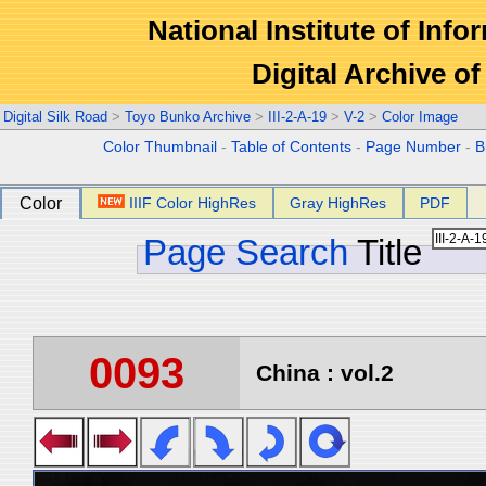
National Institute of Info
Digital Archive 
Digital Silk Road
>
Toyo Bunko Archive
>
III-2-A-19
>
V-2
>
Color Image
Color Thumbnail
-
Table of Contents
-
Page Number
-
B
Color
IIIF Color HighRes
Gray HighRes
PDF
Page Search
Title
0093
China : vol.2