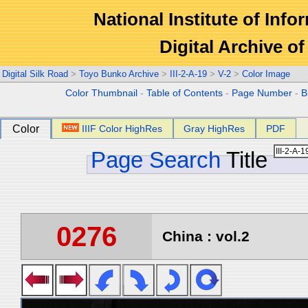
National Institute of Info
Digital Archive 
Digital Silk Road
>
Toyo Bunko Archive
>
III-2-A-19
>
V-2
>
Color Image
Color Thumbnail
-
Table of Contents
-
Page Number
-
B
Color
IIIF Color HighRes
Gray HighRes
PDF
Page Search
Title
0276
China : vol.2