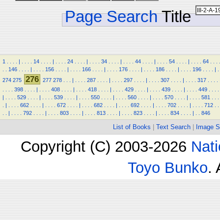
Page Search
Title
1
.
.
.
.
|
.
.
.
.
14
.
.
.
.
|
.
.
.
.
24
.
.
.
.
|
.
.
.
.
34
.
.
.
.
|
.
.
.
.
44
.
.
.
.
|
.
.
.
.
54
.
.
.
.
|
.
.
.
.
64
.
.
.
.
.
146
.
.
.
.
|
.
.
.
.
156
.
.
.
.
|
.
.
.
.
166
.
.
.
.
|
.
.
.
.
176
.
.
.
.
|
.
.
.
.
186
.
.
.
.
|
.
.
.
.
196
.
.
.
.
|
.
276
274
275
277
278
.
.
.
|
.
.
.
.
287
.
.
.
.
|
.
.
.
.
297
.
.
.
.
|
.
.
.
.
307
.
.
.
.
|
.
.
.
.
317
.
.
.
.
.
.
.
.
398
.
.
.
.
|
.
.
.
.
408
.
.
.
.
|
.
.
.
.
418
.
.
.
.
|
.
.
.
.
429
.
.
.
.
|
.
.
.
.
439
.
.
.
.
|
.
.
.
.
449
.
.
.
.
|
.
.
.
.
529
.
.
.
.
|
.
.
.
.
539
.
.
.
.
|
.
.
.
.
550
.
.
.
.
|
.
.
.
.
560
.
.
.
.
|
.
.
.
.
570
.
.
.
.
|
.
.
.
.
581
.
.
.
.
|
.
.
.
.
662
.
.
.
.
|
.
.
.
.
672
.
.
.
.
|
.
.
.
.
682
.
.
.
.
|
.
.
.
.
692
.
.
.
.
|
.
.
.
.
702
.
.
.
.
|
.
.
.
.
712
.
.
.
.
|
.
.
.
.
792
.
.
.
.
|
.
.
.
.
803
.
.
.
.
|
.
.
.
.
813
.
.
.
.
|
.
.
.
.
823
.
.
.
.
|
.
.
.
.
834
.
.
.
.
|
.
.
846
List of Books
|
Text Search
|
Image S
Copyright (C) 2003-2026
Nati
Toyo Bunko
.