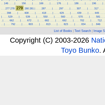
.
.
146
.
.
.
.
|
.
.
.
.
156
.
.
.
.
|
.
.
.
.
166
.
.
.
.
|
.
.
.
.
176
.
.
.
.
|
.
.
.
.
186
.
.
.
.
|
.
.
.
.
196
.
.
.
.
|
.
279
.
.
.
277
278
280
281
|
.
.
.
.
287
.
.
.
.
|
.
.
.
.
297
.
.
.
.
|
.
.
.
.
307
.
.
.
.
|
.
.
.
.
317
.
.
.
.
.
.
.
.
398
.
.
.
.
|
.
.
.
.
408
.
.
.
.
|
.
.
.
.
418
.
.
.
.
|
.
.
.
.
429
.
.
.
.
|
.
.
.
.
439
.
.
.
.
|
.
.
.
.
449
.
.
.
.
|
.
.
.
.
529
.
.
.
.
|
.
.
.
.
539
.
.
.
.
|
.
.
.
.
550
.
.
.
.
|
.
.
.
.
560
.
.
.
.
|
.
.
.
.
570
.
.
.
.
|
.
.
.
.
581
.
.
.
.
|
.
.
.
.
662
.
.
.
.
|
.
.
.
.
672
.
.
.
.
|
.
.
.
.
682
.
.
.
.
|
.
.
.
.
692
.
.
.
.
|
.
.
.
.
702
.
.
.
.
|
.
.
.
.
712
.
.
.
.
|
.
.
.
.
792
.
.
.
.
|
.
.
.
.
803
.
.
.
.
|
.
.
.
.
813
.
.
.
.
|
.
.
.
.
823
.
.
.
.
|
.
.
.
.
834
.
.
.
.
|
.
.
846
List of Books
|
Text Search
|
Image S
Copyright (C) 2003-2026
Nati
Toyo Bunko
.