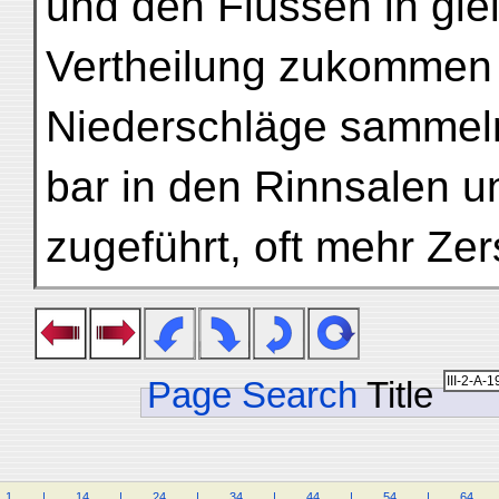
und den Flüssen in gle
Vertheilung zukommen 
Niederschläge sammeln
bar in den Rinnsalen 
zugeführt, oft mehr Zer
Page Search
Title
1
.
.
.
.
|
.
.
.
.
14
.
.
.
.
|
.
.
.
.
24
.
.
.
.
|
.
.
.
.
34
.
.
.
.
|
.
.
.
.
44
.
.
.
.
|
.
.
.
.
54
.
.
.
.
|
.
.
.
.
64
.
.
.