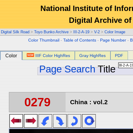
National Institute of Info
Digital Archive 
Digital Silk Road
>
Toyo Bunko Archive
>
III-2-A-19
>
V-2
>
Color Image
Color Thumbnail
-
Table of Contents
-
Page Number
-
B
Color
IIIF Color HighRes
Gray HighRes
PDF
Page Search
Title
0279
China : vol.2