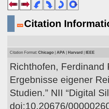
Citation Informat
Citation Format:
Chicago
|
APA
|
Harvard
|
IEEE
Richthofen, Ferdinand 
Ergebnisse eigener Re
Studien.” NII “Digital S
doi:10.20676/00000260