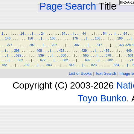
Page Search
Title
1
.
.
.
.
|
.
.
.
.
14
.
.
.
.
|
.
.
.
.
24
.
.
.
.
|
.
.
.
.
34
.
.
.
.
|
.
.
.
.
44
.
.
.
.
|
.
.
.
.
54
.
.
.
.
|
.
.
.
.
64
.
.
.
.
.
146
.
.
.
.
|
.
.
.
.
156
.
.
.
.
|
.
.
.
.
166
.
.
.
.
|
.
.
.
.
176
.
.
.
.
|
.
.
.
.
186
.
.
.
.
|
.
.
.
.
196
.
.
.
.
|
.
.
.
.
277
.
.
.
.
|
.
.
.
.
287
.
.
.
.
|
.
.
.
.
297
.
.
.
.
|
.
.
.
.
307
.
.
.
.
|
.
.
.
.
317
.
.
.
.
|
.
.
.
.
327
328
3
.
.
|
.
.
.
.
398
.
.
.
.
|
.
.
.
.
408
.
.
.
.
|
.
.
.
.
418
.
.
.
.
|
.
.
.
.
429
.
.
.
.
|
.
.
.
.
439
.
.
.
.
|
.
.
.
.
449
.
.
.
.
|
.
.
.
.
529
.
.
.
.
|
.
.
.
.
539
.
.
.
.
|
.
.
.
.
550
.
.
.
.
|
.
.
.
.
560
.
.
.
.
|
.
.
.
.
570
.
.
.
.
|
.
.
.
.
581
.
.
.
.
|
.
.
.
.
662
.
.
.
.
|
.
.
.
.
672
.
.
.
.
|
.
.
.
.
682
.
.
.
.
|
.
.
.
.
692
.
.
.
.
|
.
.
.
.
702
.
.
.
.
|
.
.
.
.
71
782
.
.
.
.
|
.
.
.
.
792
.
.
.
.
|
.
.
.
.
803
.
.
.
.
|
.
.
.
.
813
.
.
.
.
|
.
.
.
.
823
.
.
.
.
|
.
.
.
.
834
.
.
.
.
|
.
.
List of Books
|
Text Search
|
Image S
Copyright (C) 2003-2026
Nati
Toyo Bunko
.