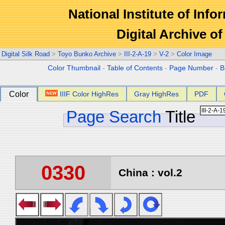
National Institute of Info
Digital Archive 
Digital Silk Road
>
Toyo Bunko Archive
>
III-2-A-19
>
V-2
>
Color Image
Color Thumbnail
-
Table of Contents
-
Page Number
-
B
Color
IIIF Color HighRes
Gray HighRes
PDF
Page Search
Title
0330
China : vol.2