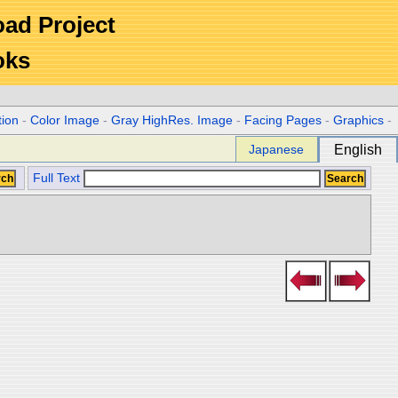
Road Project
oks
tion
-
Color Image
-
Gray HighRes. Image
-
Facing Pages
-
Graphics
-
Japanese
English
Full Text