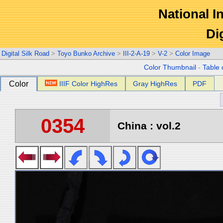
National In
Di
Digital Silk Road
>
Toyo Bunko Archive
>
III-2-A-19
>
V-2
>
Color Image
Color Thumbnail
-
Table 
Color
IIIF Color HighRes
Gray HighRes
PDF
0354
China : vol.2