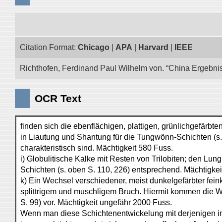
Citation Format:
Chicago
|
APA
|
Harvard
|
IEEE
Richthofen, Ferdinand Paul Wilhelm von. “China Ergebnis
OCR Text
finden sich die ebenflächigen, plattigen, grünlichgefärbte
in Liautung und Shantung für die Tungwönn-Schichten (s.
charakteristisch sind. Mächtigkeit 580 Fuss.
i) Globulitische Kalke mit Resten von Trilobiten; den Lu
Schichten (s. oben S. 110, 226) entsprechend. Mächtigkei
k) Ein Wechsel verschiedener, meist dunkelgefärbter fein
splittrigem und muschligem Bruch. Hiermit kommen die W
S. 99) vor. Mächtigkeit ungefähr 2000 Fuss.
Wenn man diese Schichtenentwickelung mit derjenigen i