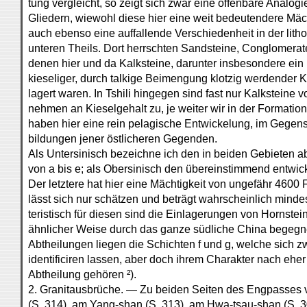
tung vergleicht, so zeigt sich zwar eine offenbare Analogi
Gliedern, wiewohl diese hier eine weit bedeutendere Mäch
auch ebenso eine auffallende Verschiedenheit in der lit
unteren Theils. Dort herrschten Sandsteine, Conglomerate
denen hier und da Kalksteine, darunter insbesondere ein
kieseliger, durch talkige Beimengung klotzig werdender Ka
lagert waren. In Tshili hingegen sind fast nur Kalksteine
nehmen an Kieselgehalt zu, je weiter wir in der Formati
haben hier eine rein pelagische Entwickelung, im Gegen
bildungen jener östlicheren Gegenden.
Als Untersinisch bezeichne ich den in beiden Gebieten 
von a bis e; als Obersinisch den übereinstimmend entwick
Der letztere hat hier eine Mächtigkeit von ungefähr 4600 
lässt sich nur schätzen und beträgt wahrscheinlich mind
teristisch für diesen sind die Einlagerungen von Hornstein
ähnlicher Weise durch das ganze südliche China begeg
Abtheilungen liegen die Schichten f und g, welche sich zw
identificiren lassen, aber doch ihrem Charakter nach eher
Abtheilung gehören ²).
2. Granitausbrüche. — Zu beiden Seiten des Engpasses
(S. 314), am Yang-shan (S. 313), am Hwa-tsau-shan (S.