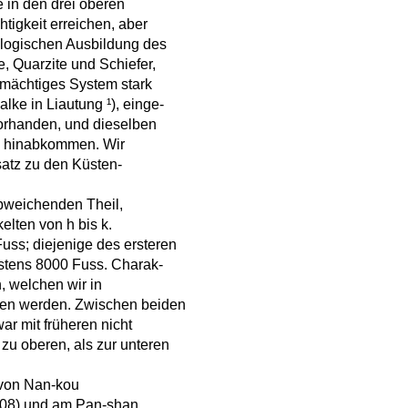
e in den drei oberen
tigkeit erreichen, aber
hologischen Ausbildung des
, Quarzite und Schiefer,
 mächtiges System stark
lke in Liautung ¹), einge-
 vorhanden, und dieselben
on hinabkommen. Wir
satz zu den Küsten-
abweichenden Theil,
elten von h bis k.
Fuss; diejenige des ersteren
estens 8000 Fuss. Charak-
, welchen wir in
nen werden. Zwischen beiden
ar mit früheren nicht
 zu oberen, als zur unteren
 von Nan-kou
 308) und am Pan-shan