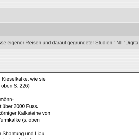
se eigener Reisen und darauf gegründeter Studien.” NII “Digita
n Kieselkalke, wie sie
 oben S. 226)
ngmönn-
t über 2000 Fuss.
körniger Kalksteine von
urmkalke (s. oben
n Shantung und Liau-