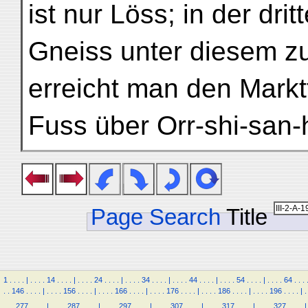
ist nur Löss; in der dr
Gneiss unter diesem z
erreicht man den Markt
Fuss über Orr-shi-san-
Page Search
Title
1
.
.
.
.
|
.
.
.
.
14
.
.
.
.
|
.
.
.
.
24
.
.
.
.
|
.
.
.
.
34
.
.
.
.
|
.
.
.
.
44
.
.
.
.
|
.
.
.
.
54
.
.
.
.
|
.
.
.
.
64
.
.
.
.
.
146
.
.
.
.
|
.
.
.
.
156
.
.
.
.
|
.
.
.
.
166
.
.
.
.
|
.
.
.
.
176
.
.
.
.
|
.
.
.
.
186
.
.
.
.
|
.
.
.
.
196
.
.
.
.
|
.
.
.
.
277
.
.
.
.
|
.
.
.
.
287
.
.
.
.
|
.
.
.
.
297
.
.
.
.
|
.
.
.
.
307
.
.
.
.
|
.
.
.
.
317
.
.
.
.
|
.
.
.
.
327
.
.
.
.
|