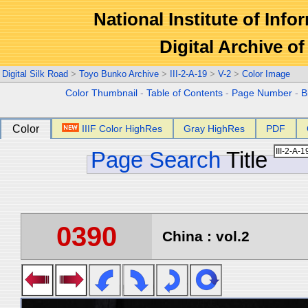
National Institute of Info
Digital Archive 
Digital Silk Road
>
Toyo Bunko Archive
>
III-2-A-19
>
V-2
>
Color Image
Color Thumbnail
-
Table of Contents
-
Page Number
-
B
Color
IIIF Color HighRes
Gray HighRes
PDF
Page Search
Title
0390
China : vol.2