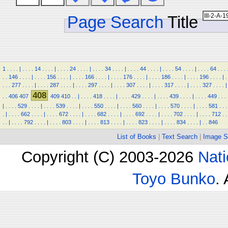
Page Search
Title
1
.
.
.
.
|
.
.
.
.
14
.
.
.
.
|
.
.
.
.
24
.
.
.
.
|
.
.
.
.
34
.
.
.
.
|
.
.
.
.
44
.
.
.
.
|
.
.
.
.
54
.
.
.
.
|
.
.
.
.
64
.
.
.
.
.
146
.
.
.
.
|
.
.
.
.
156
.
.
.
.
|
.
.
.
.
166
.
.
.
.
|
.
.
.
.
176
.
.
.
.
|
.
.
.
.
186
.
.
.
.
|
.
.
.
.
196
.
.
.
.
|
.
.
.
.
277
.
.
.
.
|
.
.
.
.
287
.
.
.
.
|
.
.
.
.
297
.
.
.
.
|
.
.
.
.
307
.
.
.
.
|
.
.
.
.
317
.
.
.
.
|
.
.
.
.
327
.
.
.
.
|
408
.
.
406
407
409
410
.
.
|
.
.
.
.
418
.
.
.
.
|
.
.
.
.
429
.
.
.
.
|
.
.
.
.
439
.
.
.
.
|
.
.
.
.
449
.
.
.
|
.
.
.
.
529
.
.
.
.
|
.
.
.
.
539
.
.
.
.
|
.
.
.
.
550
.
.
.
.
|
.
.
.
.
560
.
.
.
.
|
.
.
.
.
570
.
.
.
.
|
.
.
.
.
581
.
.
.
.
|
.
.
.
.
662
.
.
.
.
|
.
.
.
.
672
.
.
.
.
|
.
.
.
.
682
.
.
.
.
|
.
.
.
.
692
.
.
.
.
|
.
.
.
.
702
.
.
.
.
|
.
.
.
.
712
.
.
.
.
|
.
.
.
.
792
.
.
.
.
|
.
.
.
.
803
.
.
.
.
|
.
.
.
.
813
.
.
.
.
|
.
.
.
.
823
.
.
.
.
|
.
.
.
.
834
.
.
.
.
|
.
.
846
List of Books
|
Text Search
|
Image S
Copyright (C) 2003-2026
Nati
Toyo Bunko
.