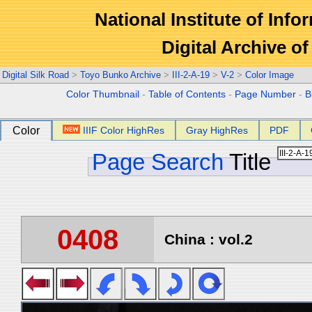
National Institute of Info
Digital Archive 
Digital Silk Road
>
Toyo Bunko Archive
>
III-2-A-19
>
V-2
>
Color Image
Color Thumbnail
-
Table of Contents
-
Page Number
-
B
Color
IIIF Color HighRes
Gray HighRes
PDF
Page Search
Title
0408
China : vol.2