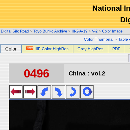
National In
Di
Digital Silk Road
>
Toyo Bunko Archive
>
III-2-A-19
>
V-2
>
Color Image
Color Thumbnail
-
Table 
Color
IIIF Color HighRes
Gray HighRes
PDF
0496
China : vol.2