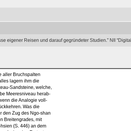
se eigener Reisen und darauf gegründeter Studien.” NII “Digita
e aller Bruchspalten
lles lagern ihm die
ateau-Sandsteine, welche,
elbe Meeresniveau herab-
enn die Analogie voll-
rückkehren. Was die
ir den Zug des Ngo-shan
en Breitengrades, mit
-hsien (S. 446) an dem