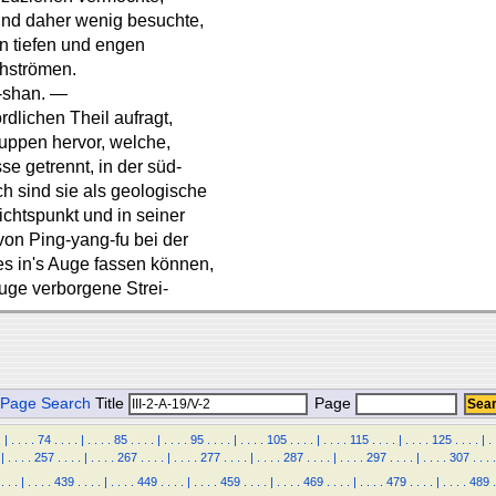
und daher wenig besuchte,
n tiefen und engen
chströmen.
-shan. —
rdlichen Theil aufragt,
Kuppen hervor, welche,
 getrennt, in der süd-
ch sind sie als geologische
chtspunkt und in seiner
on Ping-yang-fu bei der
s in's Auge fassen können,
uge verborgene Strei-
Page Search
Title
Page
.
|
.
.
.
.
74
.
.
.
.
|
.
.
.
.
85
.
.
.
.
|
.
.
.
.
95
.
.
.
.
|
.
.
.
.
105
.
.
.
.
|
.
.
.
.
115
.
.
.
.
|
.
.
.
.
125
.
.
.
.
|
.
|
.
.
.
.
257
.
.
.
.
|
.
.
.
.
267
.
.
.
.
|
.
.
.
.
277
.
.
.
.
|
.
.
.
.
287
.
.
.
.
|
.
.
.
.
297
.
.
.
.
|
.
.
.
.
307
.
.
.
.
.
.
.
|
.
.
.
.
439
.
.
.
.
|
.
.
.
.
449
.
.
.
.
|
.
.
.
.
459
.
.
.
.
|
.
.
.
.
469
.
.
.
.
|
.
.
.
.
479
.
.
.
.
|
.
.
.
.
489
.