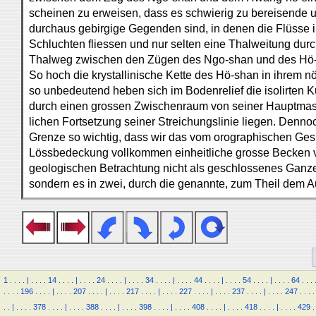
scheinen zu erweisen, dass es schwierig zu bereisende 
durchaus gebirgige Gegenden sind, in denen die Flüsse i
Schluchten fliessen und nur selten eine Thalweitung dur
Thalweg zwischen den Zügen des Ngo-shan und des Hö
So hoch die krystallinische Kette des Hö-shan in ihrem nö
so unbedeutend heben sich im Bodenrelief die isolirten 
durch einen grossen Zwischenraum von seiner Hauptmasse
lichen Fortsetzung seiner Streichungslinie liegen. Denno
Grenze so wichtig, dass wir das vom orographischen Gesi
Lössbedeckung vollkommen einheitliche grosse Becken v
geologischen Betrachtung nicht als geschlossenes Ganze
sondern es in zwei, durch die genannte, zum Theil dem A
1
.
.
.
.
|
.
.
.
.
14
.
.
.
.
|
.
.
.
.
24
.
.
.
.
|
.
.
.
.
34
.
.
.
.
|
.
.
.
.
44
.
.
.
.
|
.
.
.
.
54
.
.
.
.
|
.
.
.
.
64
.
.
.
.
.
.
.
196
.
.
.
.
|
.
.
.
.
207
.
.
.
.
|
.
.
.
.
217
.
.
.
.
|
.
.
.
.
227
.
.
.
.
|
.
.
.
.
237
.
.
.
.
|
.
.
.
.
247
.
.
.
.
.
.
|
.
.
.
.
378
.
.
.
.
|
.
.
.
.
388
.
.
.
.
|
.
.
.
.
398
.
.
.
.
|
.
.
.
.
408
.
.
.
.
|
.
.
.
.
418
.
.
.
.
|
.
.
.
.
429
.