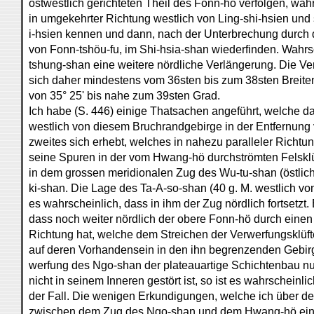
ostwestlich gerichteten Theil des Fonn-hö verfolgen, wäh
in umgekehrter Richtung westlich von Ling-shi-hsien und
i-hsien kennen und dann, nach der Unterbrechung durch
von Fonn-tshöu-fu, im Shi-hsia-shan wiederfinden. Wahrsc
tshung-shan eine weitere nördliche Verlängerung. Die Ver
sich daher mindestens vom 36sten bis zum 38sten Breite
von 35° 25' bis nahe zum 39sten Grad.
Ich habe (S. 446) einige Thatsachen angeführt, welche d
westlich von diesem Bruchrandgebirge in der Entfernung v
zweites sich erhebt, welches in nahezu paralleler Richtun
seine Spuren in der vom Hwang-hö durchströmten Felsklü
in dem grossen meridionalen Zug des Wu-tu-shan (östlich
ki-shan. Die Lage des Ta-A-so-shan (40 g. M. westlich vo
es wahrscheinlich, dass in ihm der Zug nördlich fortsetzt
dass noch weiter nördlich der obere Fonn-hö durch einen
Richtung hat, welche dem Streichen der Verwerfungsklüfte p
auf deren Vorhandensein in den ihn begrenzenden Gebirg
werfung des Ngo-shan der plateauartige Schichtenbau nur
nicht in seinem Inneren gestört ist, so ist es wahrscheinli
der Fall. Die wenigen Erkundigungen, welche ich über d
zwischen dem Zug des Ngo-shan und dem Hwang-hö ein