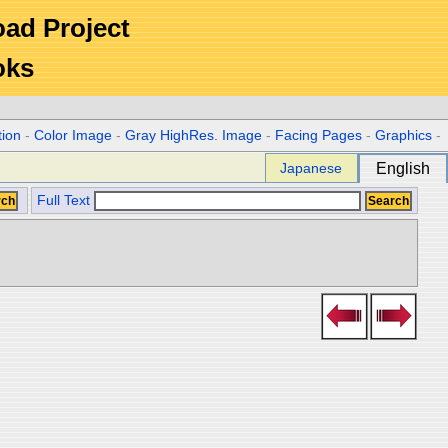
Road Project
oks
tion
-
Color Image
-
Gray HighRes. Image
-
Facing Pages
-
Graphics
-
Japanese
English
Full Text