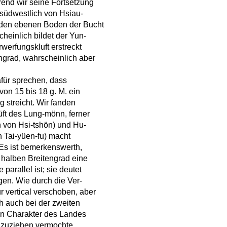
rend wir seine Fortsetzung
 südwestlich von Hsiau-
 den ebenen Boden der Bucht
heinlich bildet der Yun-
werfungskluft erstreckt
ngrad, wahrscheinlich aber
afür sprechen, dass
on 15 bis 18 g. M. ein
g streicht. Wir fanden
ft des Lung-mönn, ferner
 von Hsi-tshön) und Hu-
n Tai-yüen-fu) macht
. Es ist bemerkenswerth,
 halben Breitengrad eine
arallel ist; sie deutet
en. Wie durch die Ver-
 vertical verschoben, aber
ch auch bei der zweiten
en Charakter des Landes
zuziehen vermochte,