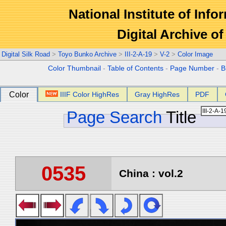
National Institute of Info
Digital Archive 
Digital Silk Road
>
Toyo Bunko Archive
>
III-2-A-19
>
V-2
>
Color Image
Color Thumbnail
-
Table of Contents
-
Page Number
-
B
Color
IIIF Color HighRes
Gray HighRes
PDF
Page Search
Title
0535
China : vol.2