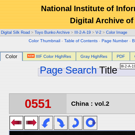
National Institute of Info
Digital Archive 
Digital Silk Road
>
Toyo Bunko Archive
>
III-2-A-19
>
V-2
>
Color Image
Color Thumbnail
-
Table of Contents
-
Page Number
-
B
Color
IIIF Color HighRes
Gray HighRes
PDF
Page Search
Title
0551
China : vol.2