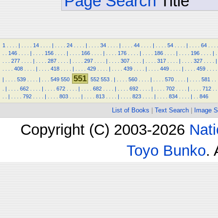
Page Search
Title
1
.
.
.
.
|
.
.
.
.
14
.
.
.
.
|
.
.
.
.
24
.
.
.
.
|
.
.
.
.
34
.
.
.
.
|
.
.
.
.
44
.
.
.
.
|
.
.
.
.
54
.
.
.
.
|
.
.
.
.
64
.
.
.
.
.
146
.
.
.
.
|
.
.
.
.
156
.
.
.
.
|
.
.
.
.
166
.
.
.
.
|
.
.
.
.
176
.
.
.
.
|
.
.
.
.
186
.
.
.
.
|
.
.
.
.
196
.
.
.
.
|
.
.
.
.
277
.
.
.
.
|
.
.
.
.
287
.
.
.
.
|
.
.
.
.
297
.
.
.
.
|
.
.
.
.
307
.
.
.
.
|
.
.
.
.
317
.
.
.
.
|
.
.
.
.
327
.
.
.
.
|
.
.
.
.
408
.
.
.
.
|
.
.
.
.
418
.
.
.
.
|
.
.
.
.
429
.
.
.
.
|
.
.
.
.
439
.
.
.
.
|
.
.
.
.
449
.
.
.
.
|
.
.
.
.
459
.
.
.
.
551
|
.
.
.
.
539
.
.
.
.
|
.
.
.
549
550
552
553
.
|
.
.
.
.
560
.
.
.
.
|
.
.
.
.
570
.
.
.
.
|
.
.
.
.
581
.
.
.
|
.
.
.
.
662
.
.
.
.
|
.
.
.
.
672
.
.
.
.
|
.
.
.
.
682
.
.
.
.
|
.
.
.
.
692
.
.
.
.
|
.
.
.
.
702
.
.
.
.
|
.
.
.
.
712
.
.
.
.
|
.
.
.
.
792
.
.
.
.
|
.
.
.
.
803
.
.
.
.
|
.
.
.
.
813
.
.
.
.
|
.
.
.
.
823
.
.
.
.
|
.
.
.
.
834
.
.
.
.
|
.
.
846
List of Books
|
Text Search
|
Image S
Copyright (C) 2003-2026
Nati
Toyo Bunko
.