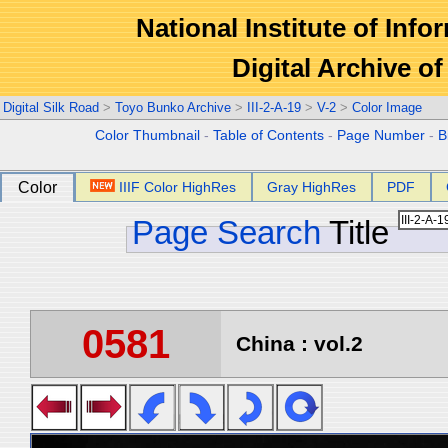
National Institute of Info
Digital Archive 
Digital Silk Road
>
Toyo Bunko Archive
>
III-2-A-19
>
V-2
>
Color Image
Color Thumbnail
-
Table of Contents
-
Page Number
-
B
Color
IIIF Color HighRes
Gray HighRes
PDF
Page Search
Title
0581
China : vol.2