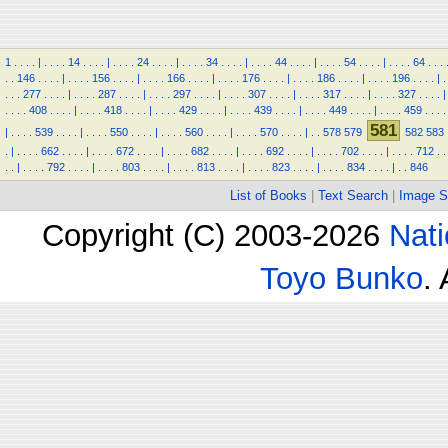
1
.
.
.
.
|
.
.
.
.
14
.
.
.
.
|
.
.
.
.
24
.
.
.
.
|
.
.
.
.
34
.
.
.
.
|
.
.
.
.
44
.
.
.
.
|
.
.
.
.
54
.
.
.
.
|
.
.
.
.
64
.
.
.
.
.
146
.
.
.
.
|
.
.
.
.
156
.
.
.
.
|
.
.
.
.
166
.
.
.
.
|
.
.
.
.
176
.
.
.
.
|
.
.
.
.
186
.
.
.
.
|
.
.
.
.
196
.
.
.
.
|
.
.
.
.
277
.
.
.
.
|
.
.
.
.
287
.
.
.
.
|
.
.
.
.
297
.
.
.
.
|
.
.
.
.
307
.
.
.
.
|
.
.
.
.
317
.
.
.
.
|
.
.
.
.
327
.
.
.
.
|
.
.
.
.
408
.
.
.
.
|
.
.
.
.
418
.
.
.
.
|
.
.
.
.
429
.
.
.
.
|
.
.
.
.
439
.
.
.
.
|
.
.
.
.
449
.
.
.
.
|
.
.
.
.
459
.
.
.
.
581
|
.
.
.
.
539
.
.
.
.
|
.
.
.
.
550
.
.
.
.
|
.
.
.
.
560
.
.
.
.
|
.
.
.
.
570
.
.
.
.
|
.
.
578
579
582
583
.
|
.
.
.
.
662
.
.
.
.
|
.
.
.
.
672
.
.
.
.
|
.
.
.
.
682
.
.
.
.
|
.
.
.
.
692
.
.
.
.
|
.
.
.
.
702
.
.
.
.
|
.
.
.
.
712
.
.
.
.
|
.
.
.
.
792
.
.
.
.
|
.
.
.
.
803
.
.
.
.
|
.
.
.
.
813
.
.
.
.
|
.
.
.
.
823
.
.
.
.
|
.
.
.
.
834
.
.
.
.
|
.
.
846
List of Books
|
Text Search
|
Image S
Copyright (C) 2003-2026
Nati
Toyo Bunko
.