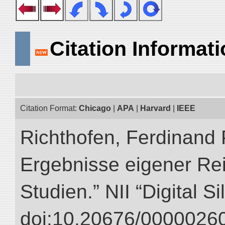
Citation Informat
Citation Format:
Chicago
|
APA
|
Harvard
|
IEEE
Richthofen, Ferdinand 
Ergebnisse eigener Re
Studien.” NII “Digital S
doi:10.20676/00000260