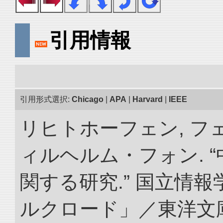
引用情報
引用形式選択:
Chicago
|
APA
|
Harvard
|
IEEE
リヒトホーフェン, 
ィルヘルム・フォン. 
関する研究.” 国立情
ルクロード」／東洋文庫. doi