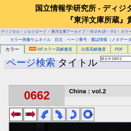
国立情報学研究所 - ディ
『東洋文庫所蔵』
ディジタル・シルクロード
>
東洋文庫アーカイブ
>
III-2-A-19
>
V-2
>
カラ
カラー画像サムネイル
-
目次
-
ページ番号
-
書誌情報（メタデー
カラー
IIIFカラー高解像度
白黒高解像度
PDF
ページ検索
タイトル
China : vol.2
0662