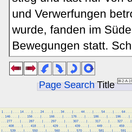
und Verwerfungen betr
wurde, fanden im Süden
Bewegungen statt. Sc
Page Search
Title
1
.
.
.
.
|
.
.
.
.
14
.
.
.
.
|
.
.
.
.
24
.
.
.
.
|
.
.
.
.
34
.
.
.
.
|
.
.
.
.
44
.
.
.
.
|
.
.
.
.
54
.
.
.
.
|
.
.
.
.
64
.
.
.
.
.
146
.
.
.
.
|
.
.
.
.
156
.
.
.
.
|
.
.
.
.
166
.
.
.
.
|
.
.
.
.
176
.
.
.
.
|
.
.
.
.
186
.
.
.
.
|
.
.
.
.
196
.
.
.
.
|
.
.
.
.
277
.
.
.
.
|
.
.
.
.
287
.
.
.
.
|
.
.
.
.
297
.
.
.
.
|
.
.
.
.
307
.
.
.
.
|
.
.
.
.
317
.
.
.
.
|
.
.
.
.
327
.
.
.
.
|
.
.
.
.
408
.
.
.
.
|
.
.
.
.
418
.
.
.
.
|
.
.
.
.
429
.
.
.
.
|
.
.
.
.
439
.
.
.
.
|
.
.
.
.
449
.
.
.
.
|
.
.
.
.
459
.
.
.
.
|
.
.
.
.
539
.
.
.
.
|
.
.
.
.
550
.
.
.
.
|
.
.
.
.
560
.
.
.
.
|
.
.
.
.
570
.
.
.
.
|
.
.
.
.
581
.
.
.
.
|
.
.
.
.
591
.
.
.