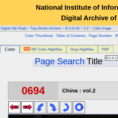
National Institute of Info
Digital Archive 
Digital Silk Road
>
Toyo Bunko Archive
>
III-2-A-19
>
V-2
>
Color Image
Color Thumbnail
-
Table of Contents
-
Page Number
-
B
Color
IIIF Color HighRes
Gray HighRes
PDF
Page Search
Title
0694
China : vol.2