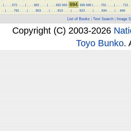
694
.
|
.
.
.
.
672
.
.
.
.
|
.
.
.
.
682
.
.
.
.
|
.
.
.
.
692
693
695
696
|
.
.
.
.
702
.
.
.
.
|
.
.
.
.
712
.
.
.
|
.
.
.
.
792
.
.
.
.
|
.
.
.
.
803
.
.
.
.
|
.
.
.
.
813
.
.
.
.
|
.
.
.
.
823
.
.
.
.
|
.
.
.
.
834
.
.
.
.
|
.
.
846
List of Books
|
Text Search
|
Image S
Copyright (C) 2003-2026
Nati
Toyo Bunko
.