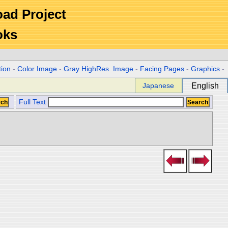
Road Project
oks
tion
-
Color Image
-
Gray HighRes. Image
-
Facing Pages
-
Graphics
-
Japanese
English
Full Text