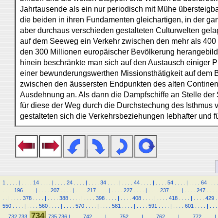
Jahrtausende als ein nur periodisch mit Mühe übersteigb
die beiden in ihren Fundamenten gleichartigen, in der g
aber durchaus verschieden gestalteten Culturwelten gelag
auf dem Seeweg ein Verkehr zwischen den mehr als 400 
den 300 Millionen europäischer Bevölkerung herangebildet
hinein beschränkte man sich auf den Austausch einiger P
einer bewunderungswerthen Missionsthätigkeit auf dem 
zwischen den äussersten Endpunkten des alten Contine
Ausdehnung an. Als dann die Dampfschiffe an Stelle der S
für diese der Weg durch die Durchstechung des Isthmus 
gestalteten sich die Verkehrsbeziehungen lebhafter und f
1
.
.
.
.
|
.
.
.
.
14
.
.
.
.
|
.
.
.
.
24
.
.
.
.
|
.
.
.
.
34
.
.
.
.
|
.
.
.
.
44
.
.
.
.
|
.
.
.
.
54
.
.
.
.
|
.
.
.
.
64
.
.
.
.
.
.
.
196
.
.
.
.
|
.
.
.
.
207
.
.
.
.
|
.
.
.
.
217
.
.
.
.
|
.
.
.
.
227
.
.
.
.
|
.
.
.
.
237
.
.
.
.
|
.
.
.
.
247
.
.
.
.
.
.
|
.
.
.
.
378
.
.
.
.
|
.
.
.
.
388
.
.
.
.
|
.
.
.
.
398
.
.
.
.
|
.
.
.
.
408
.
.
.
.
|
.
.
.
.
418
.
.
.
.
|
.
.
.
.
429
.
550
.
.
.
.
|
.
.
.
.
560
.
.
.
.
|
.
.
.
.
570
.
.
.
.
|
.
.
.
.
581
.
.
.
.
|
.
.
.
.
591
.
.
.
.
|
.
.
.
.
601
.
.
.
.
|
.
.
.
734
.
.
732
733
735
736
|
.
.
.
.
742
.
.
.
.
|
.
.
.
.
752
.
.
.
.
|
.
.
.
.
762
.
.
.
.
|
.
.
.
.
772
.
.
.
.
|