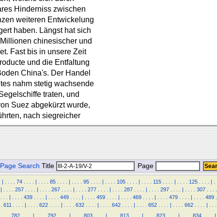
ares Hinderniss zwischen
anzen weiteren Entwickelung
ert haben. Längst hat sich
Millionen chinesischer und
. Fast bis in unsere Zeit
roducte und die Entfaltung
Boden China's. Der Handel
ntes nahm stetig wachsende
egelschiffe traten, und
von Suez abgekürzt wurde,
ührten, nach siegreicher
Page Search
Title
Page
.
|
.
.
.
.
74
.
.
.
.
|
.
.
.
.
85
.
.
.
.
|
.
.
.
.
95
.
.
.
.
|
.
.
.
.
105
.
.
.
.
|
.
.
.
.
115
.
.
.
.
|
.
.
.
.
125
.
.
.
.
|
.
|
.
.
.
.
257
.
.
.
.
|
.
.
.
.
267
.
.
.
.
|
.
.
.
.
277
.
.
.
.
|
.
.
.
.
287
.
.
.
.
|
.
.
.
.
297
.
.
.
.
|
.
.
.
.
307
.
.
.
.
.
.
.
|
.
.
.
.
439
.
.
.
.
|
.
.
.
.
449
.
.
.
.
|
.
.
.
.
459
.
.
.
.
|
.
.
.
.
469
.
.
.
.
|
.
.
.
.
479
.
.
.
.
|
.
.
.
.
489
.
.
611
.
.
.
.
|
.
.
.
.
622
.
.
.
.
|
.
.
.
.
632
.
.
.
.
|
.
.
.
.
642
.
.
.
.
|
.
.
.
.
652
.
.
.
.
|
.
.
.
.
662
.
.
.
.
|
.
.
.
.
.
.
.
782
.
.
.
.
|
.
.
.
.
792
.
.
.
.
|
.
.
.
.
803
.
.
.
.
|
.
.
.
.
813
.
.
.
.
|
.
.
.
.
823
.
.
.
.
|
.
.
.
.
834
.
.
.
.
|