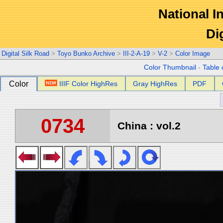
National In
Di
Digital Silk Road
>
Toyo Bunko Archive
>
III-2-A-19
>
V-2
>
Color Image
Color Thumbnail
-
Table 
Color
IIIF Color HighRes
Gray HighRes
PDF
0734
China : vol.2