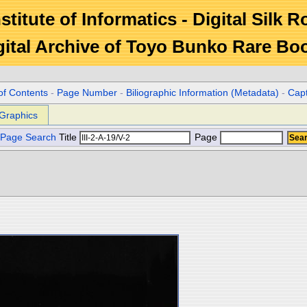
stitute of Informatics - Digital Silk 
gital Archive of Toyo Bunko Rare Bo
of Contents
-
Page Number
-
Biliographic Information (Metadata)
-
Cap
Graphics
Page Search
Title
Page