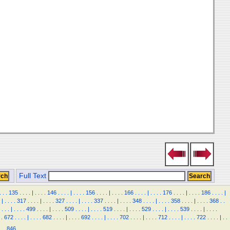
Full Text
.
.
.
135
.
.
.
.
|
.
.
.
.
146
.
.
.
.
|
.
.
.
.
156
.
.
.
.
|
.
.
.
.
166
.
.
.
.
|
.
.
.
.
176
.
.
.
.
|
.
.
.
.
186
.
.
.
.
|
|
.
.
.
.
317
.
.
.
.
|
.
.
.
.
327
.
.
.
.
|
.
.
.
.
337
.
.
.
.
|
.
.
.
.
348
.
.
.
.
|
.
.
.
.
358
.
.
.
.
|
.
.
.
.
368
.
.
.
.
.
|
.
.
.
.
499
.
.
.
.
|
.
.
.
.
509
.
.
.
.
|
.
.
.
.
519
.
.
.
.
|
.
.
.
.
529
.
.
.
.
|
.
.
.
.
539
.
.
.
.
|
.
.
.
.
.
672
.
.
.
.
|
.
.
.
.
682
.
.
.
.
|
.
.
.
.
692
.
.
.
.
|
.
.
.
.
702
.
.
.
.
|
.
.
.
.
712
.
.
.
.
|
.
.
.
.
722
.
.
.
.
|
.
.
.
.
846