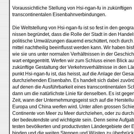
Voraussichtliche Stellung von Hsi-ngan-fu in zukünftigen
transcontinentalen Eisenbahnverbindungen.
Die Weltstellung von Hsi-ngan-fu ist so fest in den geogr
nissen begründet, dass die Rolle der Stadt in den Han
politische Umwälzungen dauernd erschüttert, noch durch
mittel nachtheilig beeinflusst werden kann. Wir haben bish
wie sie uns unter normalen Verhältnissen in der Geschich
wart entgegentritt. Werfen wir zum Schluss einen Blick au
zukünftige Gestaltung der Verkehrsverhältnisse in den L
punkt Hsi-ngan-fu ist, das heisst, auf die Anlage der Ges
durchziehenden Eisenbahn. Es handelt sich dabei zuvörd
auf denen die Ausführbarkeit eines transcontinentalen S
dann um die natürlichste Linie für denselben. Es ist gege
Zeit, wann der Unternehmungsgeist sich auf die Herstel
Europa und China werfen wird. Unter allen grossen Sch
Continente von Meer zu Meer durchziehen, oder zu durchz
der bedeutendste und wichtigste sein. Denn seine Aufgabe
testen bevölkerten und productivsten Ländergebiete der E
binden und die weiten Steppen und Wüsten zu überbrück