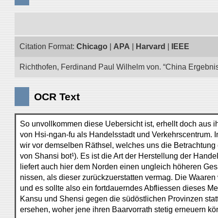
Citation Format:
Chicago
|
APA
|
Harvard
|
IEEE
Richthofen, Ferdinand Paul Wilhelm von. “China Ergebnis
OCR Text
So unvollkommen diese Uebersicht ist, erhellt doch aus i
von Hsi-ngan-fu als Handelsstadt und Verkehrscentrum. 
wir vor demselben Räthsel, welches uns die Betrachtung
von Shansi bot¹). Es ist die Art der Herstellung der Hand
liefert auch hier dem Norden einen ungleich höheren G
nissen, als dieser zurückzuerstatten vermag. Die Waaren 
und es sollte also ein fortdauerndes Abfliessen dieses Me
Kansu und Shensi gegen die südöstlichen Provinzen stattf
ersehen, woher jene ihren Baarvorrath stetig erneuern kö