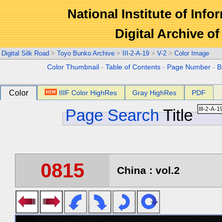
National Institute of Info
Digital Archive 
Digital Silk Road
>
Toyo Bunko Archive
>
III-2-A-19
>
V-2
>
Color Image
Color Thumbnail
-
Table of Contents
-
Page Number
-
B
Color
IIIF Color HighRes
Gray HighRes
PDF
Page Search
Title
0815
China : vol.2