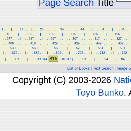
Page Search
Title
1
.
.
.
.
|
.
.
.
.
14
.
.
.
.
|
.
.
.
.
24
.
.
.
.
|
.
.
.
.
34
.
.
.
.
|
.
.
.
.
44
.
.
.
.
|
.
.
.
.
54
.
.
.
.
|
.
.
.
.
64
.
.
.
.
.
146
.
.
.
.
|
.
.
.
.
156
.
.
.
.
|
.
.
.
.
166
.
.
.
.
|
.
.
.
.
176
.
.
.
.
|
.
.
.
.
186
.
.
.
.
|
.
.
.
.
196
.
.
.
.
|
.
.
.
.
277
.
.
.
.
|
.
.
.
.
287
.
.
.
.
|
.
.
.
.
297
.
.
.
.
|
.
.
.
.
307
.
.
.
.
|
.
.
.
.
317
.
.
.
.
|
.
.
.
.
327
.
.
.
.
|
.
.
.
.
408
.
.
.
.
|
.
.
.
.
418
.
.
.
.
|
.
.
.
.
429
.
.
.
.
|
.
.
.
.
439
.
.
.
.
|
.
.
.
.
449
.
.
.
.
|
.
.
.
.
459
.
.
.
.
|
.
.
.
.
539
.
.
.
.
|
.
.
.
.
550
.
.
.
.
|
.
.
.
.
560
.
.
.
.
|
.
.
.
.
570
.
.
.
.
|
.
.
.
.
581
.
.
.
.
|
.
.
.
.
591
.
.
.
.
|
.
.
.
.
672
.
.
.
.
|
.
.
.
.
682
.
.
.
.
|
.
.
.
.
692
.
.
.
.
|
.
.
.
.
702
.
.
.
.
|
.
.
.
.
712
.
.
.
.
|
.
.
.
.
722
.
.
815
.
.
|
.
.
.
.
803
.
.
.
.
|
.
.
.
.
813
814
816
817
|
.
.
.
.
823
.
.
.
.
|
.
.
.
.
834
.
.
.
.
|
.
.
846
List of Books
|
Text Search
|
Image S
Copyright (C) 2003-2026
Nati
Toyo Bunko
.