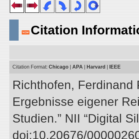
Citation Informat
Citation Format:
Chicago
|
APA
|
Harvard
|
IEEE
Richthofen, Ferdinand 
Ergebnisse eigener Re
Studien.” NII “Digital S
doi:10.20676/00000260