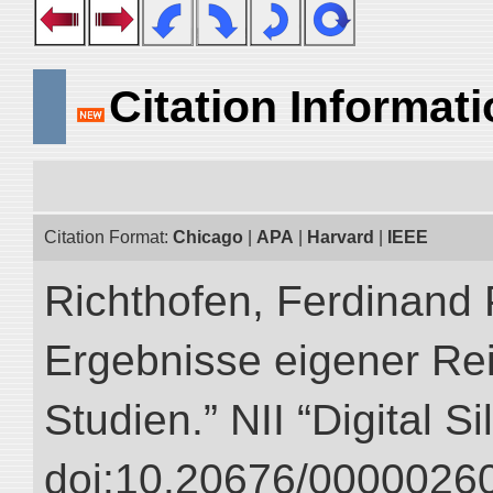
Citation Informat
Citation Format:
Chicago
|
APA
|
Harvard
|
IEEE
Richthofen, Ferdinand 
Ergebnisse eigener Re
Studien.” NII “Digital S
doi:10.20676/00000260