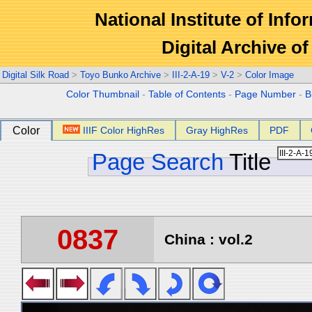
National Institute of Info
Digital Archive 
Digital Silk Road
>
Toyo Bunko Archive
>
III-2-A-19
>
V-2
>
Color Image
Color Thumbnail
-
Table of Contents
-
Page Number
-
B
Color
IIIF Color HighRes
Gray HighRes
PDF
Page Search
Title
0837
China : vol.2