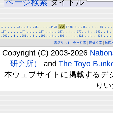
ページ検索
タイトル
36
1
.
.
.
.
|
.
.
.
.
15
.
.
.
.
|
.
.
.
.
25
.
.
.
.
|
.
.
.
34
35
37
38
.
|
.
.
.
.
45
.
.
.
.
|
.
.
.
.
55
.
.
.
.
|
.
137
.
.
.
.
|
.
.
.
.
147
.
.
.
.
|
.
.
.
.
157
.
.
.
.
|
.
.
.
.
167
.
.
.
.
|
.
.
.
.
177
.
.
.
.
|
.
.
.
.
187
.
.
.
.
|
.
.
.
.
269
.
.
.
.
|
.
.
.
.
281
.
.
.
.
|
.
.
.
.
292
.
.
.
.
|
.
.
.
.
302
.
.
.
.
|
.
.
.
.
312
.
.
.
.
|
.
.
.
.
323
.
.
.
.
|
.
.
書籍リスト
|
全文検索
|
画像検索
|
地図
Copyright (C) 2003-2026
Natio
研究所）
and
The Toyo B
本ウェブサイトに掲載するデ
りい