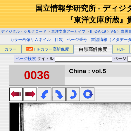
国立情報学研究所 - ディ
『東洋文庫所蔵』
ディジタル・シルクロード
>
東洋文庫アーカイブ
>
III-2-A-19
>
V-5
>
白黒
カラー画像サムネイル
-
目次
-
ページ番号
-
書誌情報（メタデー
カラー
IIIFカラー高解像度
白黒高解像度
PDF
ページ検索
タイトル
ページ
China : vol.5
0036