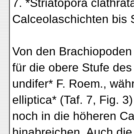
7. *Striatopora clathrat
Calceolaschichten bis 
Von den Brachiopoden (
für die obere Stufe des
undifer* F. Roem., wä
elliptica* (Taf. 7, Fig. 3
noch in die höheren Ca
hinabreichen. Auch die