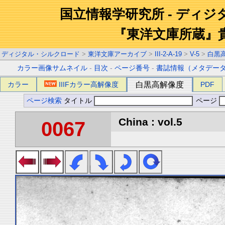
国立情報学研究所 - ディ
『東洋文庫所蔵』
ディジタル・シルクロード
>
東洋文庫アーカイブ
>
III-2-A-19
>
V-5
>
白黒
カラー画像サムネイル
-
目次
-
ページ番号
-
書誌情報（メタデー
カラー
IIIFカラー高解像度
白黒高解像度
PDF
ページ検索
タイトル
ページ
China : vol.5
0067