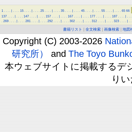
1
.
.
.
.
|
.
.
.
.
15
.
.
.
.
|
.
.
.
.
25
.
.
.
.
|
.
.
.
.
35
.
.
.
.
|
.
.
.
.
45
.
.
.
.
|
.
.
.
.
55
.
.
.
.
|
.
.
.
.
65
66
137
.
.
.
.
|
.
.
.
.
147
.
.
.
.
|
.
.
.
.
157
.
.
.
.
|
.
.
.
.
167
.
.
.
.
|
.
.
.
.
177
.
.
.
.
|
.
.
.
.
187
.
.
.
.
|
.
.
.
.
269
.
.
.
.
|
.
.
.
.
281
.
.
.
.
|
.
.
.
.
292
.
.
.
.
|
.
.
.
.
302
.
.
.
.
|
.
.
.
.
312
.
.
.
.
|
.
.
.
.
323
.
.
.
.
|
.
.
書籍リスト
|
全文検索
|
画像検索
|
地図
Copyright (C) 2003-2026
Natio
研究所）
and
The Toyo B
本ウェブサイトに掲載するデ
りい