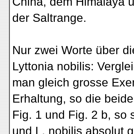
China, dem Himalaya 
der Saltrange.
Nur zwei Worte über di
Lyttonia nobilis: Vergle
man gleich grosse Exem
Erhaltung, so die beid
Fig. 1 und Fig. 2 b, so 
und L. nobilis absolut g