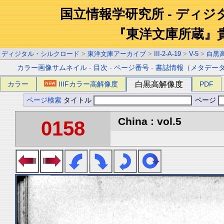
国立情報学研究所 - ディ
『東洋文庫所蔵』
ディジタル・シルクロード
>
東洋文庫アーカイブ
>
III-2-A-19
>
V-5
>
白黒
カラー画像サムネイル
-
目次
-
ページ番号
-
書誌情報（メタデー
カラー
IIIFカラー高解像度
白黒高解像度
PDF
ページ検索
タイトル
ページ
China : vol.5
0158