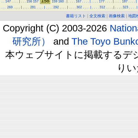
158
.
.
147
.
.
.
.
|
.
.
.
156
157
159
160
.
|
.
.
.
.
167
.
.
.
.
|
.
.
.
.
177
.
.
.
.
|
.
.
.
.
187
.
.
.
.
|
.
.
.
269
.
.
.
.
|
.
.
.
.
281
.
.
.
.
|
.
.
.
.
292
.
.
.
.
|
.
.
.
.
302
.
.
.
.
|
.
.
.
.
312
.
.
.
.
|
.
.
.
.
323
.
.
.
.
|
書籍リスト
|
全文検索
|
画像検索
|
地図
Copyright (C) 2003-2026
Natio
研究所）
and
The Toyo B
本ウェブサイトに掲載するデ
りい