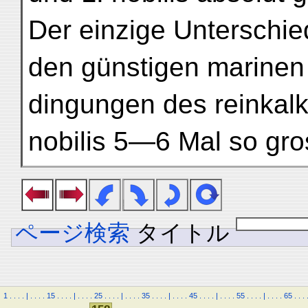
Der einzige Unterschie
den günstigen marinen
dingungen des reinkal
nobilis 5—6 Mal so gro
ページ検索
タイトル
1
.
.
.
.
|
.
.
.
.
15
.
.
.
.
|
.
.
.
.
25
.
.
.
.
|
.
.
.
.
35
.
.
.
.
|
.
.
.
.
45
.
.
.
.
|
.
.
.
.
55
.
.
.
.
|
.
.
.
.
65
.
.
.