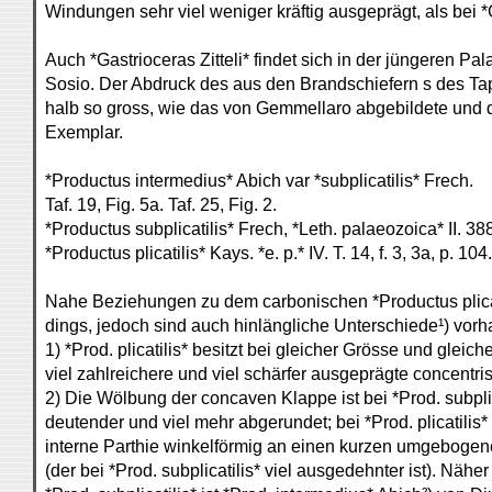
Windungen sehr viel weniger kräftig ausgeprägt, als bei *G
Auch *Gastrioceras Zitteli* findet sich in der jüngeren P
Sosio. Der Abdruck des aus den Brandschiefern s des Tap
halb so gross, wie das von Gemmellaro abgebildete und 
Exemplar.
*Productus intermedius* Abich var *subplicatilis* Frech.
Taf. 19, Fig. 5a. Taf. 25, Fig. 2.
*Productus subplicatilis* Frech, *Leth. palaeozoica* II. 38
*Productus plicatilis* Kays. *e. p.* IV. T. 14, f. 3, 3a, p. 104.
Nahe Beziehungen zu dem carbonischen *Productus plicati
dings, jedoch sind auch hinlängliche Unterschiede¹) vor
1) *Prod. plicatilis* besitzt bei gleicher Grösse und glei
viel zahlreichere und viel schärfer ausgeprägte concentr
2) Die Wölbung der concaven Klappe ist bei *Prod. subplica
deutender und viel mehr abgerundet; bei *Prod. plicatilis* 
interne Parthie winkelförmig an einen kurzen umgebogen
(der bei *Prod. subplicatilis* viel ausgedehnter ist). Nähe