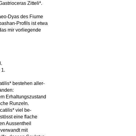
astrioceras Zitteli*.
alaeo-Dyas des Fiume
ashan-Profils ist etwa
das mir vorliegende
8.
 1.
lis* bestehen aller-
handen:
chem Erhaltungszustand
ische Runzeln.
tilis* viel be-
stösst eine flache
en Aussentheil
r verwandt mit