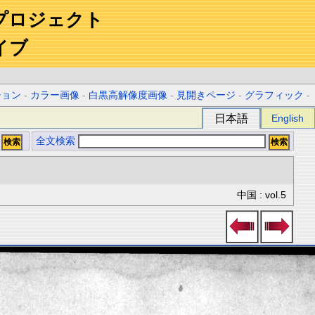
プロジェクト
イブ
ション
-
カラー画像
-
白黒高解像度画像
-
見開きページ
-
グラフィック
-
日本語
English
全文検索
中国 : vol.5