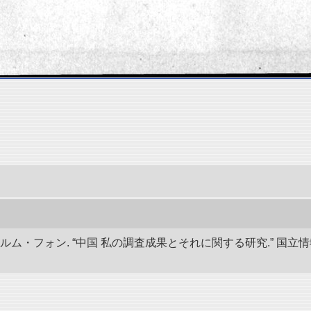
ルム・フォン. “中国 私の調査成果とそれに関する研究.” 国