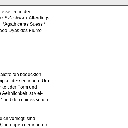
de selten in den
nz Sz'-tshwan. Allerdings
. *Agathiceras Suessi*
alaeo-Dyas des Fiume
alstreifen bedeckten
mplar, dessen innere Um-
hkeit der Form und
 Aehnlichkeit ist viel-
si* und den chinesischen
ich vorliegt, sind
 Querrippen der inneren