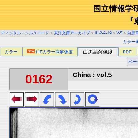
国立情報学
『
ディジタル・シルクロード
>
東洋文庫アーカイブ
>
III-2-A-19
>
V-5
>
白黒
カラー
カラー
IIIFカラー高解像度
白黒高解像度
PDF
ペー
China : vol.5
0162