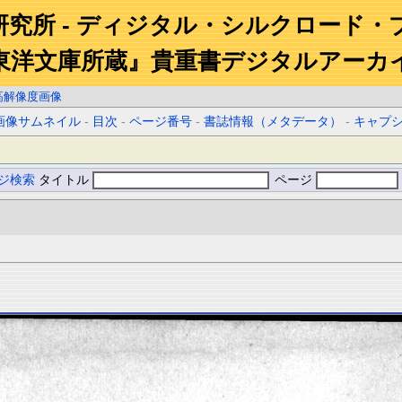
研究所 - ディジタル・シルクロード・
東洋文庫所蔵』貴重書デジタルアーカ
高解像度画像
画像サムネイル
-
目次
-
ページ番号
-
書誌情報（メタデータ）
-
キャプ
ジ検索
タイトル
ページ