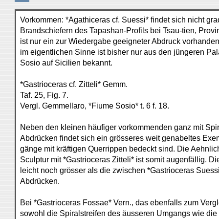
Vorkommen: *Agathiceras cf. Suessi* findet sich nicht gra
Brandschiefern des Tapashan-Profils bei Tsau-tien, Provi
ist nur ein zur Wiedergabe geeigneter Abdruck vorhanden
im eigentlichen Sinne ist bisher nur aus den jüngeren P
Sosio auf Sicilien bekannt.
*Gastrioceras cf. Zitteli* Gemm.
Taf. 25, Fig. 7.
Vergl. Gemmellaro, *Fiume Sosio* t. 6 f. 18.
Neben den kleinen häufiger vorkommenden ganz mit Spir
Abdrücken findet sich ein grösseres weit genabeltes Exe
gänge mit kräftigen Querrippen bedeckt sind. Die Aehnlic
Sculptur mit *Gastrioceras Zitteli* ist somit augenfällig. Die
leicht noch grösser als die zwischen *Gastrioceras Sues
Abdrücken.
Bei *Gastrioceras Fossae* Vern., das ebenfalls zum Vergle
sowohl die Spiralstreifen des äusseren Umgangs wie die