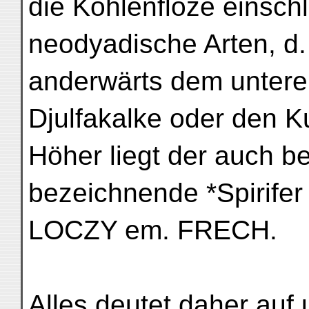
die Kohlenflöze einsch
neodyadische Arten, d.
anderwärts dem untere
Djulfakalke oder den K
Höher liegt der auch 
bezeichnende *Spirifer
LOCZY em. FRECH.
Alles deutet daher auf