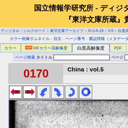
国立情報学研究所 - ディ
『東洋文庫所蔵』
ディジタル・シルクロード
>
東洋文庫アーカイブ
>
III-2-A-19
>
V-5
>
白黒
カラー画像サムネイル
-
目次
-
ページ番号
-
書誌情報（メタデー
カラー
IIIFカラー高解像度
白黒高解像度
PDF
ページ検索
タイトル
ページ
China : vol.5
0170