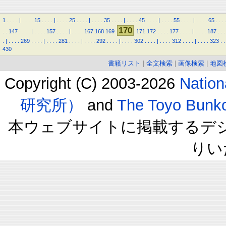
1
.
.
.
.
|
.
.
.
.
15
.
.
.
.
|
.
.
.
.
25
.
.
.
.
|
.
.
.
.
35
.
.
.
.
|
.
.
.
.
45
.
.
.
.
|
.
.
.
.
55
.
.
.
.
|
.
.
.
.
65
.
.
.
170
.
.
147
.
.
.
.
|
.
.
.
.
157
.
.
.
.
|
.
.
.
.
167
168
169
171
172
.
.
.
.
177
.
.
.
.
|
.
.
.
.
187
.
.
.
.
|
.
.
.
.
269
.
.
.
.
|
.
.
.
.
281
.
.
.
.
|
.
.
.
.
292
.
.
.
.
|
.
.
.
.
302
.
.
.
.
|
.
.
.
.
312
.
.
.
.
|
.
.
.
.
323
.
.
430
書籍リスト
|
全文検索
|
画像検索
|
地図
Copyright (C) 2003-2026
Natio
研究所）
and
The Toyo B
本ウェブサイトに掲載するデ
りい