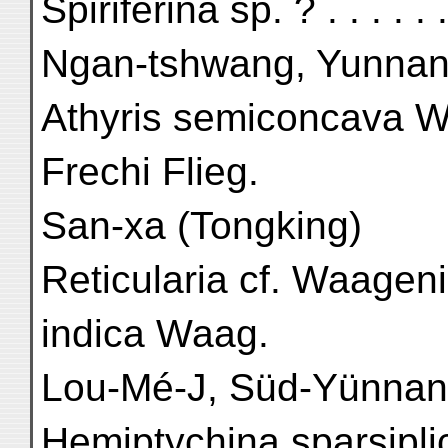
Spiriferina sp. ? . . . . 
Ngan-tshwang, Yunna
Athyris semiconcava Wa
Frechi Flieg.
San-xa (Tongking)
Reticularia cf. Waageni .
indica Waag.
Lou-Mé-J, Süd-Yünnan
Hemiptychina sparsipli