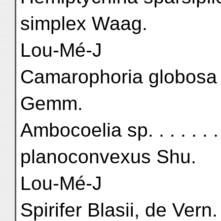
simplex Waag.
Lou-Mé-J
Camarophoria globosa 
Gemm.
Ambocoelia sp. . . . . . .
planoconvexus Shu.
Lou-Mé-J
Spirifer Blasii, de Vern.