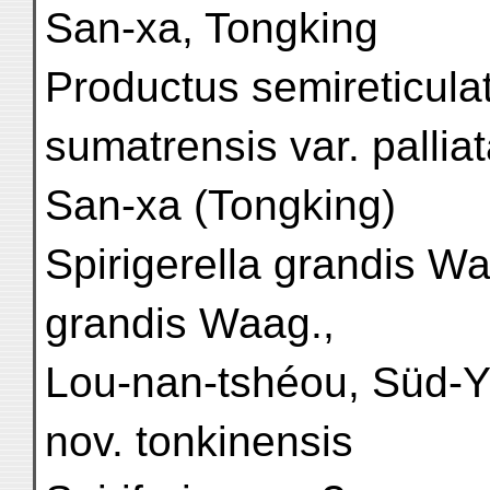
San-xa, Tongking
Productus semireticulat
sumatrensis var. pallia
San-xa (Tongking)
Spirigerella grandis Waa
grandis Waag.,
Lou-nan-tshéou, Süd-Y
nov. tonkinensis