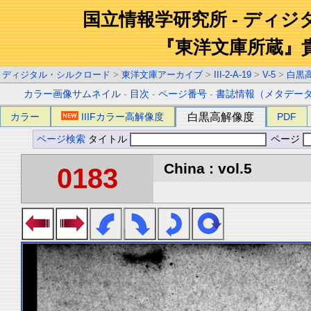
国立情報学研究所 - ディ
『東洋文庫所蔵』
ディジタル・シルクロード
>
東洋文庫アーカイブ
>
III-2-A-19
>
V-5
>
白黒
カラー画像サムネイル
-
目次
-
ページ番号
-
書誌情報（メタデー
カラー
IIIFカラー高解像度
白黒高解像度
PDF
ページ検索
タイトル
ページ
China : vol.5
0183