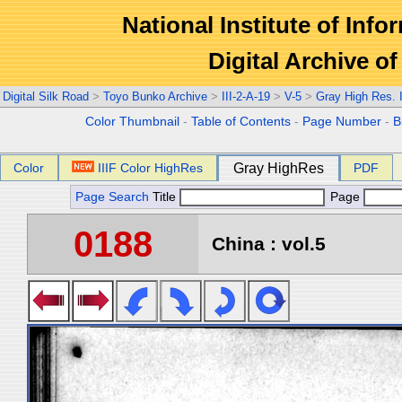
National Institute of Info
Digital Archive 
Digital Silk Road
>
Toyo Bunko Archive
>
III-2-A-19
>
V-5
>
Gray High Res.
Color Thumbnail
-
Table of Contents
-
Page Number
-
B
Color
IIIF Color HighRes
Gray HighRes
PDF
Page Search
Title
Page
0188
China : vol.5