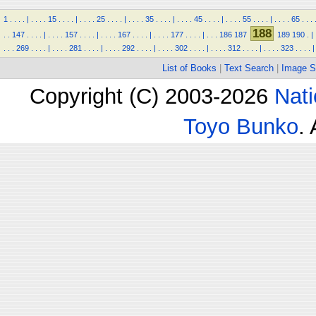
1
.
.
.
.
|
.
.
.
.
15
.
.
.
.
|
.
.
.
.
25
.
.
.
.
|
.
.
.
.
35
.
.
.
.
|
.
.
.
.
45
.
.
.
.
|
.
.
.
.
55
.
.
.
.
|
.
.
.
.
65
.
.
.
188
.
.
147
.
.
.
.
|
.
.
.
.
157
.
.
.
.
|
.
.
.
.
167
.
.
.
.
|
.
.
.
.
177
.
.
.
.
|
.
.
.
186
187
189
190
.
|
.
.
.
269
.
.
.
.
|
.
.
.
.
281
.
.
.
.
|
.
.
.
.
292
.
.
.
.
|
.
.
.
.
302
.
.
.
.
|
.
.
.
.
312
.
.
.
.
|
.
.
.
.
323
.
.
.
.
|
List of Books
|
Text Search
|
Image S
Copyright (C) 2003-2026
Nati
Toyo Bunko
.