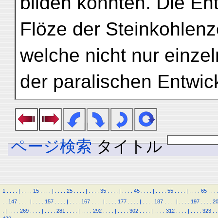
bilden konnten. Die En
Flöze der Steinkohlenze
welche nicht nur einze
der paralischen Entwic
ページ検索
タイトル
1
.
.
.
.
|
.
.
.
.
15
.
.
.
.
|
.
.
.
.
25
.
.
.
.
|
.
.
.
.
35
.
.
.
.
|
.
.
.
.
45
.
.
.
.
|
.
.
.
.
55
.
.
.
.
|
.
.
.
.
65
.
.
.
.
.
147
.
.
.
.
|
.
.
.
.
157
.
.
.
.
|
.
.
.
.
167
.
.
.
.
|
.
.
.
.
177
.
.
.
.
|
.
.
.
.
187
.
.
.
.
|
.
.
.
.
197
.
.
.
.
2
.
|
.
.
.
.
269
.
.
.
.
|
.
.
.
.
281
.
.
.
.
|
.
.
.
.
292
.
.
.
.
|
.
.
.
.
302
.
.
.
.
|
.
.
.
.
312
.
.
.
.
|
.
.
.
.
323
.
.