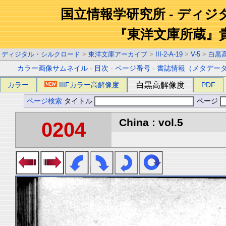
国立情報学研究所 - ディ
『東洋文庫所蔵』
ディジタル・シルクロード
>
東洋文庫アーカイブ
>
III-2-A-19
>
V-5
>
白黒
カラー画像サムネイル
-
目次
-
ページ番号
-
書誌情報（メタデー
カラー
IIIFカラー高解像度
白黒高解像度
PDF
ページ検索
タイトル
ページ
China : vol.5
0204