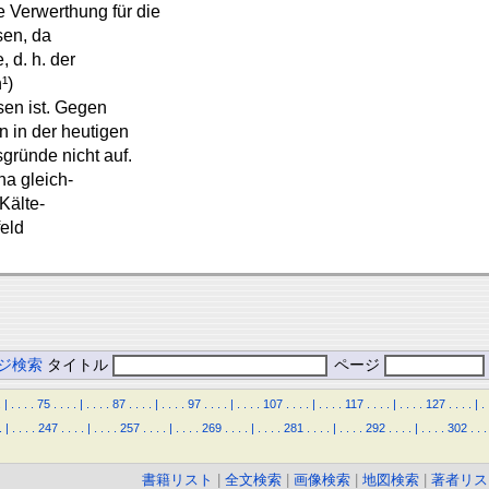
e Verwerthung für die
sen, da
 d. h. der
¹)
sen ist. Gegen
 in der heutigen
gründe nicht auf.
na gleich-
Kälte-
eld
ジ検索
タイトル
ページ
.
|
.
.
.
.
75
.
.
.
.
|
.
.
.
.
87
.
.
.
.
|
.
.
.
.
97
.
.
.
.
|
.
.
.
.
107
.
.
.
.
|
.
.
.
.
117
.
.
.
.
|
.
.
.
.
127
.
.
.
.
|
.
.
|
.
.
.
.
247
.
.
.
.
|
.
.
.
.
257
.
.
.
.
|
.
.
.
.
269
.
.
.
.
|
.
.
.
.
281
.
.
.
.
|
.
.
.
.
292
.
.
.
.
|
.
.
.
.
302
.
.
.
書籍リスト
|
全文検索
|
画像検索
|
地図検索
|
著者リス