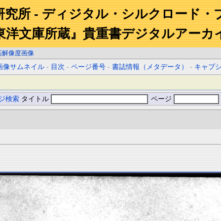
研究所 - ディジタル・シルクロード・
東洋文庫所蔵』貴重書デジタルアーカ
高解像度画像
画像サムネイル
-
目次
-
ページ番号
-
書誌情報（メタデータ）
-
キャプ
ジ検索
タイトル
ページ