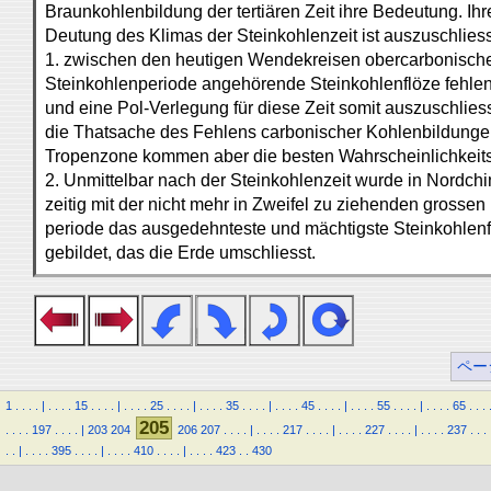
Braunkohlenbildung der tertiären Zeit ihre Bedeutung. Ihr
Deutung des Klimas der Steinkohlenzeit ist auszuschlies
1. zwischen den heutigen Wendekreisen obercarbonische,
Steinkohlenperiode angehörende Steinkohlenflöze fehlen
und eine Pol-Verlegung für diese Zeit somit auszuschlies
die Thatsache des Fehlens carbonischer Kohlenbildungen
Tropenzone kommen aber die besten Wahrscheinlichkeits
2. Unmittelbar nach der Steinkohlenzeit wurde in Nordchi
zeitig mit der nicht mehr in Zweifel zu ziehenden grossen 
periode das ausgedehnteste und mächtigste Steinkohlenf
gebildet, das die Erde umschliesst.
ペー
1
.
.
.
.
|
.
.
.
.
15
.
.
.
.
|
.
.
.
.
25
.
.
.
.
|
.
.
.
.
35
.
.
.
.
|
.
.
.
.
45
.
.
.
.
|
.
.
.
.
55
.
.
.
.
|
.
.
.
.
65
.
.
.
205
.
.
.
.
197
.
.
.
.
|
203
204
206
207
.
.
.
.
|
.
.
.
.
217
.
.
.
.
|
.
.
.
.
227
.
.
.
.
|
.
.
.
.
237
.
.
.
.
.
|
.
.
.
.
395
.
.
.
.
|
.
.
.
.
410
.
.
.
.
|
.
.
.
.
423
.
.
430