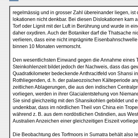
regelmässig und in grosser Zahl übereinander liegen, ist
lokationen nicht denkbar. Bei diesen Dislokationen kam a
Torf oder Lignit mit der Luft in Berührung und wurde in e
daher oxydiren. Auch der Botaniker darf die Thatsache n
verlieren, dass eine nicht imprägnirte Eisenbahnschwell
binnen 10 Monaten vermorscht.
Den wesentlichsten Einwand gegen die Annahme eines T
Steinkohlenzeit bildet jedoch der Nachweis, dass das ge
Quadratkilometer bedeckende Anthracitfeld von Shansi i
Rothliegenden, d. h. der palaeozoischen Kälteperiode ang
zeitlichen Ablagerungen, die aus den indischen Centra
vorliegen, werden in ihrer Glacialentstehung von Niema
Sie sind gleichzeitig mit den Shansikohlen gebildet und 
undenkbar, dass im nördlichen Theil von China ein Trope
während z. B. aus dem nordöstlichen Ostindien, aus West
Australien Anzeichen einer gleichzeitigen Eiszeit vorliege
Die Beobachtung des Torfmoors in Sumatra behält also led