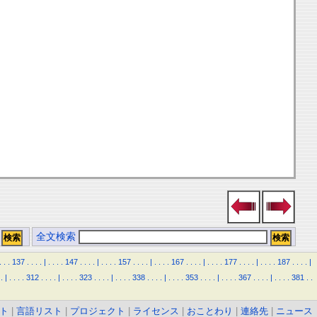
全文検索
.
.
.
137
.
.
.
.
|
.
.
.
.
147
.
.
.
.
|
.
.
.
.
157
.
.
.
.
|
.
.
.
.
167
.
.
.
.
|
.
.
.
.
177
.
.
.
.
|
.
.
.
.
187
.
.
.
.
|
.
|
.
.
.
.
312
.
.
.
.
|
.
.
.
.
323
.
.
.
.
|
.
.
.
.
338
.
.
.
.
|
.
.
.
.
353
.
.
.
.
|
.
.
.
.
367
.
.
.
.
|
.
.
.
.
381
.
.
ト
|
言語リスト
|
プロジェクト
|
ライセンス
|
おことわり
|
連絡先
|
ニュース