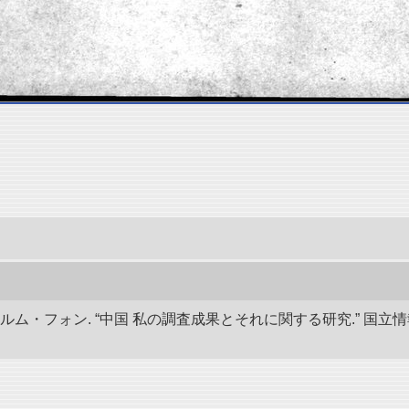
ルム・フォン. “中国 私の調査成果とそれに関する研究.” 国