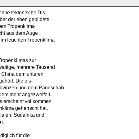
 ohne tektonische Dis-
ber der eben gebildete
inem Tropenklima
icht aus dem Auge
e im feuchten Tropenklima
ropenklimas zur
waltige, mehrere Tausend
n China dem unteren
ehört. Die eis-
lprovinzen und dem Pandschab
ndem mehr angezweifelt.
es erscheint vollkommen
nklima geherrscht hat,
falen, Südafrika und
n.
iglich für die