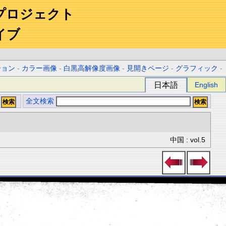
プロジェクト
イブ
ション
-
カラー画像
-
白黒高解像度画像
-
見開きページ
-
グラフィック
-
日本語
English
全文検索
中国 : vol.5