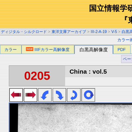
国立情報学
『
ディジタル・シルクロード
>
東洋文庫アーカイブ
>
III-2-A-19
>
V-5
>
白黒
カラー
カラー
IIIFカラー高解像度
白黒高解像度
PDF
ペー
China : vol.5
0205